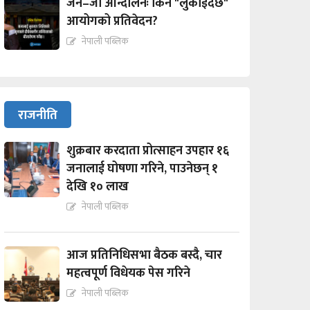
जेन–जी आन्दोलनः किन "लुकाईदैछ"
आयोगको प्रतिवेदन?
नेपाली पब्लिक
राजनीति
शुक्रबार करदाता प्रोत्साहन उपहार १६
जनालाई घोषणा गरिने, पाउनेछन् १
देखि १० लाख
नेपाली पब्लिक
आज प्रतिनिधिसभा बैठक बस्दै, चार
महत्वपूर्ण विधेयक पेस गरिने
नेपाली पब्लिक