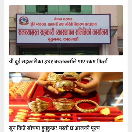
यी दुई सहकारीका ३४१ बचतकर्ताले पाए रकम फिर्ता
सुन किन्ने सोचमा हुनुहुन्छ? यस्तो छ आजको मूल्य