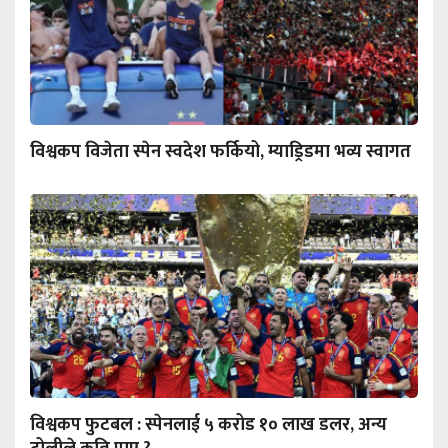
विश्वकप विजेता स्पेन स्वदेश फर्कियो, म्याड्रिडमा भव्य स्वागत
विश्वकप फुटबल : स्पेनलाई ५ करोड १० लाख डलर, अन्य