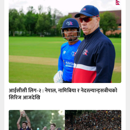
आईसीसी लिग-२ : नेपाल, नामिबिया र नेदरल्यान्ड्सबीचको
सिरिज आजदेखि