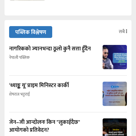
सबै
पब्लिक विश्लेषण
नागरिकको ज्यानभन्दा ठूलो कुनै सत्ता हुँदैन
नेपाली पब्लिक
‘थ्याङ्क यू’ प्राइम मिनिस्टर कार्की
शेषराज भट्टराई
जेन–जी आन्दोलनः किन "लुकाईदैछ"
आयोगको प्रतिवेदन?