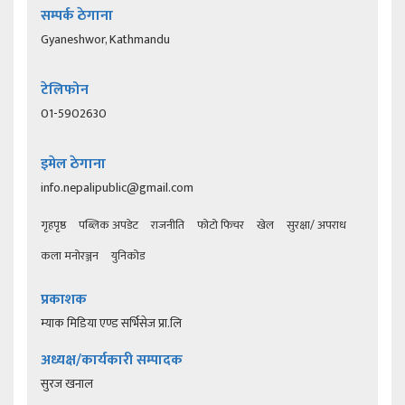
सम्पर्क ठेगाना
Gyaneshwor, Kathmandu
टेलिफोन
01-5902630
इमेल ठेगाना
info.nepalipublic@gmail.com
गृहपृष्ठ
पब्लिक अपडेट
राजनीति
फोटो फिचर
खेल
सुरक्षा/ अपराध
कला मनोरञ्जन
युनिकोड
प्रकाशक
म्याक मिडिया एण्ड सर्भिसेज प्रा.लि
अध्यक्ष/कार्यकारी सम्पादक
सुरज खनाल