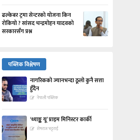
ढल्केबर ट्रमा सेन्टरको योजना किन
रोकियो ? सांसद चन्द्रमोहन यादवको
सरकारसँग प्रश्न
पब्लिक विश्लेषण
नागरिकको ज्यानभन्दा ठूलो कुनै सत्ता
हुँदैन
नेपाली पब्लिक
‘थ्याङ्क यू’ प्राइम मिनिस्टर कार्की
शेषराज भट्टराई