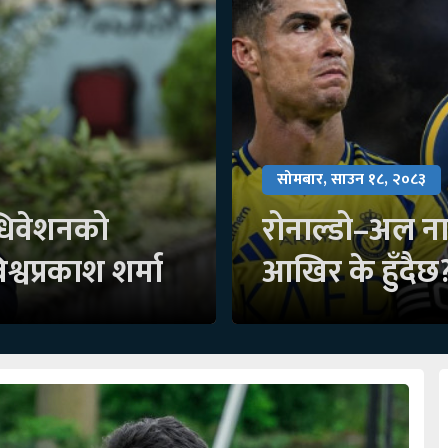
सोमबार, साउन १८, २०८३
धिवेशनको
रोनाल्डो–अल ना
श्वप्रकाश शर्मा
आखिर के हुँदैछ