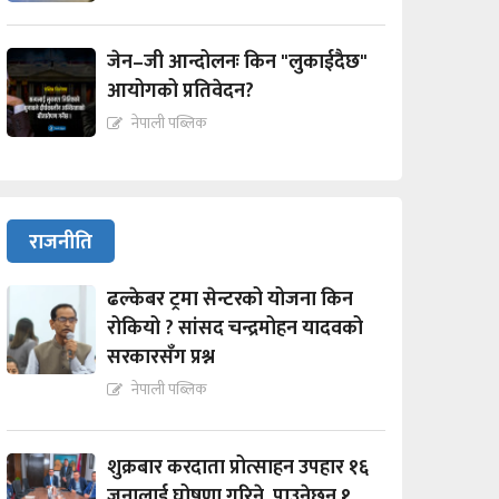
जेन–जी आन्दोलनः किन "लुकाईदैछ"
आयोगको प्रतिवेदन?
नेपाली पब्लिक
राजनीति
ढल्केबर ट्रमा सेन्टरको योजना किन
रोकियो ? सांसद चन्द्रमोहन यादवको
सरकारसँग प्रश्न
नेपाली पब्लिक
शुक्रबार करदाता प्रोत्साहन उपहार १६
जनालाई घोषणा गरिने, पाउनेछन् १