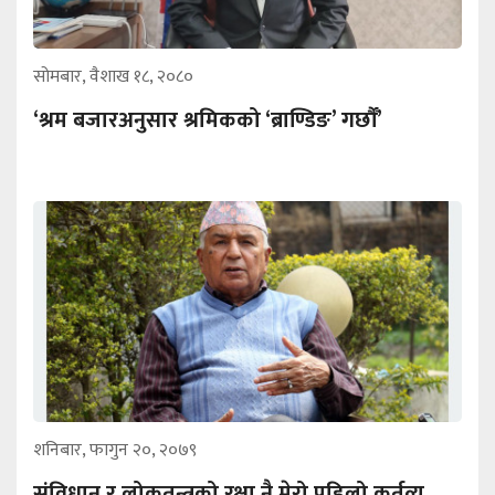
सोमबार, वैशाख १८, २०८०
‘श्रम बजारअनुसार श्रमिकको ‘ब्राण्डिङ’ गर्छौं’
शनिबार, फागुन २०, २०७९
संविधान र लोकतन्त्रको रक्षा नै मेरो पहिलो कर्तव्य