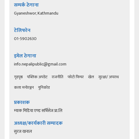
सम्पर्क ठेगाना
Gyaneshwor, Kathmandu
टेलिफोन
01-5902630
इमेल ठेगाना
info.nepalipublic@gmail.com
गृहपृष्ठ
पब्लिक अपडेट
राजनीति
फोटो फिचर
खेल
सुरक्षा/ अपराध
कला मनोरञ्जन
युनिकोड
प्रकाशक
म्याक मिडिया एण्ड सर्भिसेज प्रा.लि
अध्यक्ष/कार्यकारी सम्पादक
सुरज खनाल