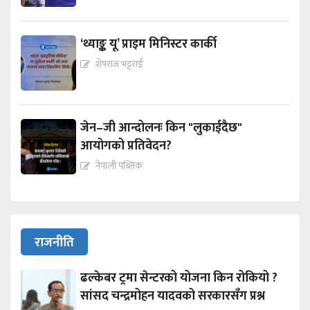
‘थ्याङ्क यू’ प्राइम मिनिस्टर कार्की
शेषराज भट्टराई
जेन–जी आन्दोलनः किन "लुकाईदैछ"
आयोगको प्रतिवेदन?
नेपाली पब्लिक
राजनीति
ढल्केबर ट्रमा सेन्टरको योजना किन रोकियो ?
सांसद चन्द्रमोहन यादवको सरकारसँग प्रश्न