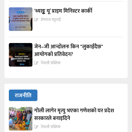
‘थ्याङ्क यू’ प्राइम मिनिस्टर कार्की
शेषराज भट्टराई
जेन–जी आन्दोलनः किन "लुकाईदैछ"
आयोगको प्रतिवेदन?
नेपाली पब्लिक
राजनीति
गोली लागेर मृत्यु भएका गणेशको घर प्रदेश
सरकारले बनाइदिने
नेपाली पब्लिक