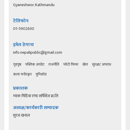
Gyaneshwor, Kathmandu
टेलिफोन
01-5902630
इमेल ठेगाना
info.nepalipublic@gmail.com
गृहपृष्ठ
पब्लिक अपडेट
राजनीति
फोटो फिचर
खेल
सुरक्षा/ अपराध
कला मनोरञ्जन
युनिकोड
प्रकाशक
म्याक मिडिया एण्ड सर्भिसेज प्रा.लि
अध्यक्ष/कार्यकारी सम्पादक
सुरज खनाल