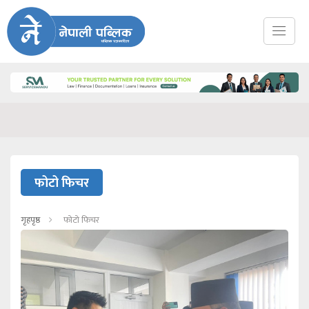
फोटो फिचर
गृहपृष्ठ
फोटो फिचर