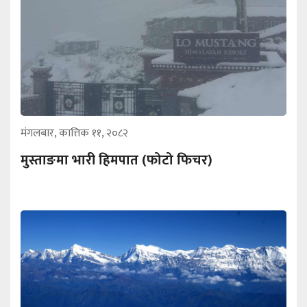
मंगलबार, कात्तिक ११, २०८२
मुस्ताङमा भारी हिमपात (फोटो फिचर)