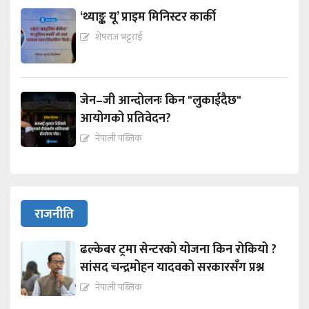
‘थ्याङ्क यू’ प्राइम मिनिस्टर कार्की
शेषराज भट्टराई
जेन–जी आन्दोलनः किन "लुकाईदैछ"
आयोगको प्रतिवेदन?
नेपाली पब्लिक
राजनीति
ढल्केबर ट्रमा सेन्टरको योजना किन रोकियो ?
सांसद चन्द्रमोहन यादवको सरकारसँग प्रश्न
नेपाली पब्लिक