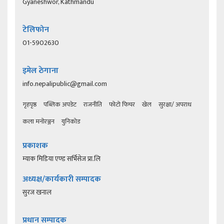
Gyaneshwor, Kathmandu
टेलिफोन
01-5902630
इमेल ठेगाना
info.nepalipublic@gmail.com
गृहपृष्ठ
पब्लिक अपडेट
राजनीति
फोटो फिचर
खेल
सुरक्षा/ अपराध
कला मनोरञ्जन
युनिकोड
प्रकाशक
म्याक मिडिया एण्ड सर्भिसेज प्रा.लि
अध्यक्ष/कार्यकारी सम्पादक
सुरज खनाल
प्रधान सम्पादक