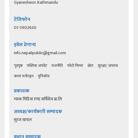
Gyaneshwor, Kathmandu
टेलिफोन
01-5902630
इमेल ठेगाना
info.nepalipublic@gmail.com
गृहपृष्ठ
पब्लिक अपडेट
राजनीति
फोटो फिचर
खेल
सुरक्षा/ अपराध
कला मनोरञ्जन
युनिकोड
प्रकाशक
म्याक मिडिया एण्ड सर्भिसेज प्रा.लि
अध्यक्ष/कार्यकारी सम्पादक
सुरज खनाल
प्रधान सम्पादक