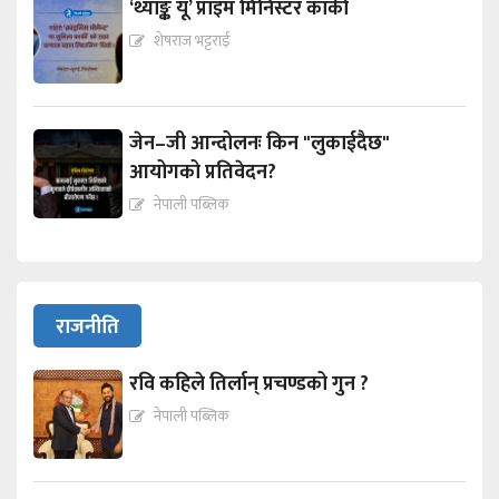
‘थ्याङ्क यू’ प्राइम मिनिस्टर कार्की
शेषराज भट्टराई
जेन–जी आन्दोलनः किन "लुकाईदैछ"
आयोगको प्रतिवेदन?
नेपाली पब्लिक
राजनीति
रवि कहिले तिर्लान् प्रचण्डको गुन ?
नेपाली पब्लिक