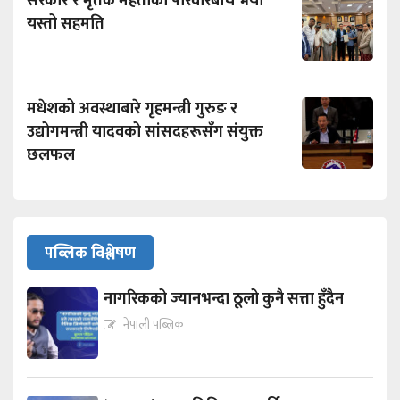
सरकार र मृतक मेहताको परिवारबीच भयो
यस्तो सहमति
मधेशको अवस्थाबारे गृहमन्त्री गुरुङ र
उद्योगमन्त्री यादवको सांसदहरूसँग संयुक्त
छलफल
पब्लिक विश्लेषण
नागरिकको ज्यानभन्दा ठूलो कुनै सत्ता हुँदैन
नेपाली पब्लिक