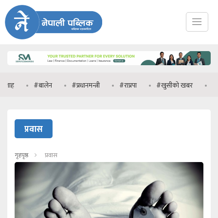
बालेन
#प्रधानमन्त्री
#राप्रपा
#खुसीको खबर
#कार्यकर्ता
प्रवास
गृहपृष्ठ
प्रवास