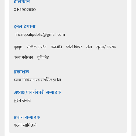
टेलिफोन
01-5902630
इमेल ठेगाना
info.nepalipublic@gmail.com
गृहपृष्ठ
पब्लिक अपडेट
राजनीति
फोटो फिचर
खेल
सुरक्षा/ अपराध
कला मनोरञ्जन
युनिकोड
प्रकाशक
म्याक मिडिया एण्ड सर्भिसेज प्रा.लि
अध्यक्ष/कार्यकारी सम्पादक
सुरज खनाल
प्रधान सम्पादक
के.सी. लामिछाने