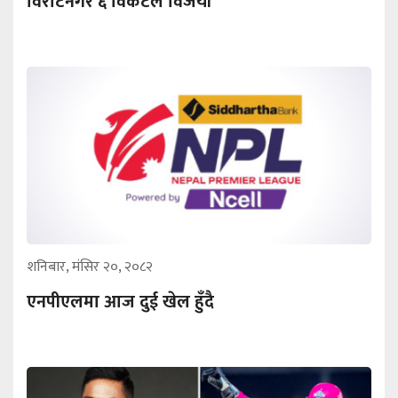
विराटनगर ६ विकेटले विजयी
शनिबार, मंसिर २०, २०८२
एनपीएलमा आज दुई खेल हुँदै