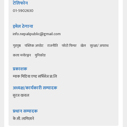
टेलिफोन
01-5902630
इमेल ठेगाना
info.nepalipublic@gmail.com
गृहपृष्ठ
पब्लिक अपडेट
राजनीति
फोटो फिचर
खेल
सुरक्षा/ अपराध
कला मनोरञ्जन
युनिकोड
प्रकाशक
म्याक मिडिया एण्ड सर्भिसेज प्रा.लि
अध्यक्ष/कार्यकारी सम्पादक
सुरज खनाल
प्रधान सम्पादक
के.सी. लामिछाने