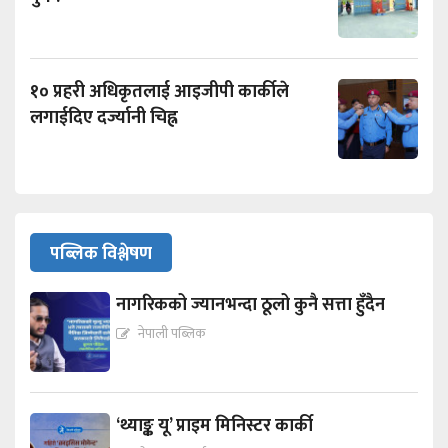
१० प्रहरी अधिकृतलाई आइजीपी कार्कीले
लगाईदिए दर्ज्यानी चिह्न
पब्लिक विश्लेषण
नागरिकको ज्यानभन्दा ठूलो कुनै सत्ता हुँदैन
नेपाली पब्लिक
‘थ्याङ्क यू’ प्राइम मिनिस्टर कार्की