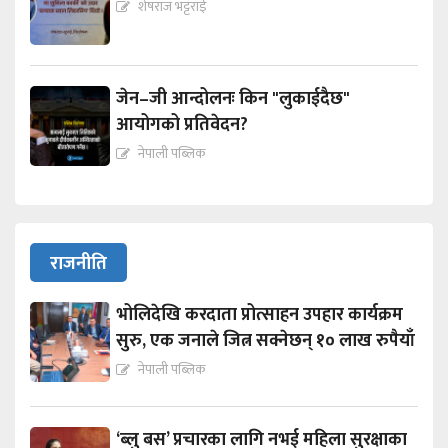
शेषराज भट्टराई
जेन–जी आन्दोलनः किन "लुकाईदैछ"
आयोगको प्रतिवेदन?
नेपाली पब्लिक
राजनीति
भोलिदेखि करदाता प्रोत्साहन उपहार कार्यक्रम
सुरु, एक जनाले जित्न सक्नेछन् १० लाख रुपैयाँ
नेपाली पब्लिक
‘ब्लु बस’ प्रचारका लागि नभई महिला सुरक्षाका