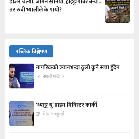
डोजर चल्यो, जमिन खनियो, हाइड्रोपावर बन्यो–
तर रुबी भ्यालीले के पायो?
पब्लिक विश्लेषण
नागरिकको ज्यानभन्दा ठूलो कुनै सत्ता हुँदैन
नेपाली पब्लिक
‘थ्याङ्क यू’ प्राइम मिनिस्टर कार्की
शेषराज भट्टराई