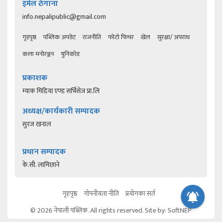
इमेल ठेगाना
info.nepalipublic@gmail.com
गृहपृष्ठ
पब्लिक अपडेट
राजनीति
फोटो फिचर
खेल
सुरक्षा/ अपराध
कला मनोरञ्जन
युनिकोड
प्रकाशक
म्याक मिडिया एण्ड सर्भिसेज प्रा.लि
अध्यक्ष/कार्यकारी सम्पादक
सुरज खनाल
प्रधान सम्पादक
के.सी. लामिछाने
गृहपृष्ठ
गोपनीयता नीति
प्रयोगका सर्त
© 2026 नेपाली पब्लिक. All rights reserved. Site by:
SoftNEP