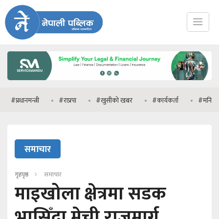
नमन्त्री
#राप्रपा
#खुसीको खबर
#कार्यकर्ता
#मनिष झा
समाचार
गृहपृष्ठ
समाचार
माइखोला क्षेत्रमा सडक
भासिँदा मेची राजमार्ग