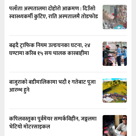
पलाँता अस्पतालमा दोहोरो आक्रमण : दिउँसो
स्वास्थ्यकर्मी कुटिए, राति अस्पतालमै तोडफोड
बढ्दै ट्राफिक नियम उल्ङघनका घटना, २४
घण्टामा करिब १५ सय चालक कारबाहीमा
बाजुराको बडीमालिकामा भदौ १ गतेबाट पूजा
आरम्भ हुने
कपिलवस्तुका पूर्वमेयर सम्पर्कविहीन, जङ्गलमा
भेटियो मोटरसाइकल