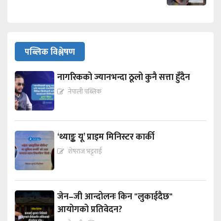
पब्लिक विश्लेषण
नागरिकको ज्यानभन्दा ठूलो कुनै सत्ता हुँदैन
नेपाली पब्लिक
‘थ्याङ्क यू’ प्राइम मिनिस्टर कार्की
शेषराज भट्टराई
जेन–जी आन्दोलनः किन "लुकाईदैछ"
आयोगको प्रतिवेदन?