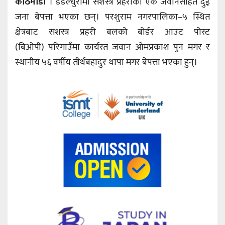
काठमाडौँ
। डडेल्धुरामा सशस्त्र प्रहरीका एक जवानसहित दुई
जना बेपत्ता भएका छन्। परशुराम नगरपालिका–५ स्थित
क्षेत्रबाट सशस्त्र प्रहरी बलको बोर्डर आउट पोस्ट
(बिओपी) परिगाउँमा कार्यरत जवान ओमप्रकाश पुन मगर र
स्थानीय ५६ वर्षीय तीर्थबहादुर थापा मगर बेपत्ता भएका हुन्।