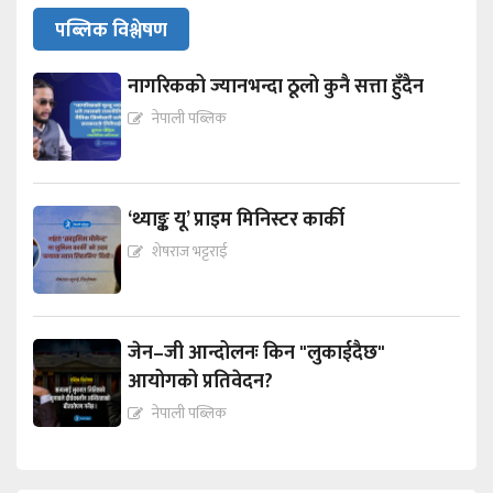
पब्लिक विश्लेषण
नागरिकको ज्यानभन्दा ठूलो कुनै सत्ता हुँदैन
नेपाली पब्लिक
‘थ्याङ्क यू’ प्राइम मिनिस्टर कार्की
शेषराज भट्टराई
जेन–जी आन्दोलनः किन "लुकाईदैछ"
आयोगको प्रतिवेदन?
नेपाली पब्लिक