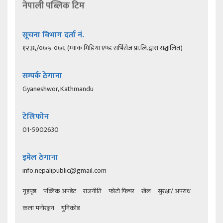
नेपाली पब्लिक टिम
सूचना विभाग दर्ता नं.
१२३६/०७५-०७६ (म्याक मिडिया एण्ड सर्भिसेज प्रा.लि.द्वारा सञ्चालित)
सम्पर्क ठेगाना
Gyaneshwor, Kathmandu
टेलिफोन
01-5902630
इमेल ठेगाना
info.nepalipublic@gmail.com
गृहपृष्ठ
पब्लिक अपडेट
राजनीति
फोटो फिचर
खेल
सुरक्षा/ अपराध
कला मनोरञ्जन
युनिकोड