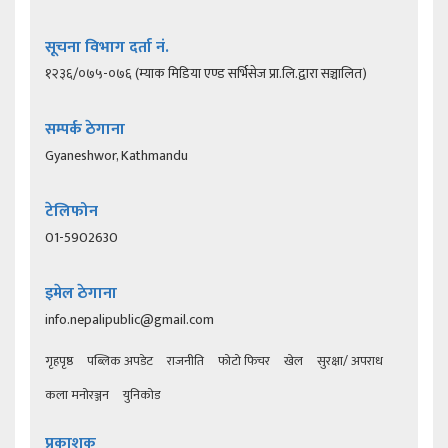
सूचना विभाग दर्ता नं.
१२३६/०७५-०७६ (म्याक मिडिया एण्ड सर्भिसेज प्रा.लि.द्वारा सञ्चालित)
सम्पर्क ठेगाना
Gyaneshwor, Kathmandu
टेलिफोन
01-5902630
इमेल ठेगाना
info.nepalipublic@gmail.com
गृहपृष्ठ
पब्लिक अपडेट
राजनीति
फोटो फिचर
खेल
सुरक्षा/ अपराध
कला मनोरञ्जन
युनिकोड
प्रकाशक