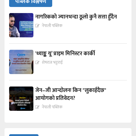
पब्लिक विश्लेषण
नागरिकको ज्यानभन्दा ठूलो कुनै सत्ता हुँदैन
नेपाली पब्लिक
‘थ्याङ्क यू’ प्राइम मिनिस्टर कार्की
शेषराज भट्टराई
जेन–जी आन्दोलनः किन "लुकाईदैछ"
आयोगको प्रतिवेदन?
नेपाली पब्लिक