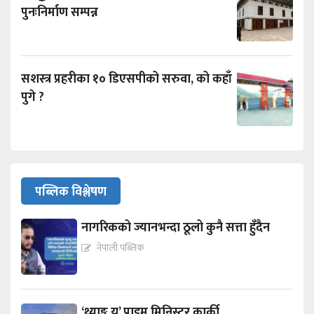
पुनःनिर्माण सम्पन्न
सशस्त्र प्रहरीका १० डिएसपीको सरुवा, को कहाँ
पुगे ?
पब्लिक विश्लेषण
नागरिकको ज्यानभन्दा ठूलो कुनै सत्ता हुँदैन
नेपाली पब्लिक
‘थ्याङ्क यू’ प्राइम मिनिस्टर कार्की