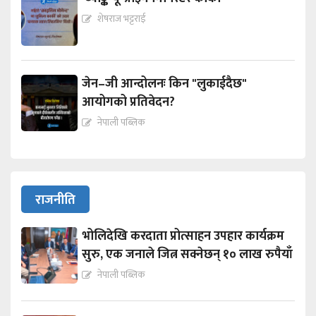
शेषराज भट्टराई
जेन–जी आन्दोलनः किन "लुकाईदैछ"
आयोगको प्रतिवेदन?
नेपाली पब्लिक
राजनीति
भोलिदेखि करदाता प्रोत्साहन उपहार कार्यक्रम
सुरु, एक जनाले जित्न सक्नेछन् १० लाख रुपैयाँ
नेपाली पब्लिक