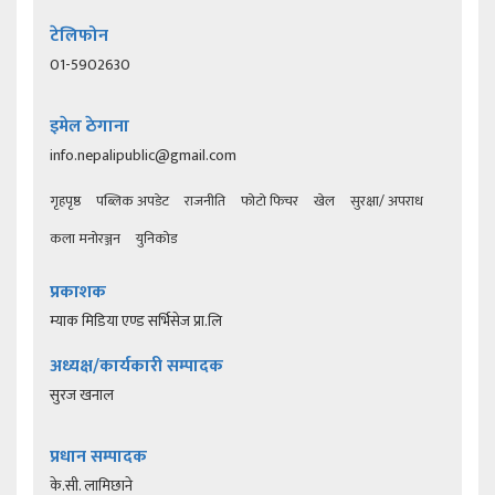
टेलिफोन
01-5902630
इमेल ठेगाना
info.nepalipublic@gmail.com
गृहपृष्ठ
पब्लिक अपडेट
राजनीति
फोटो फिचर
खेल
सुरक्षा/ अपराध
कला मनोरञ्जन
युनिकोड
प्रकाशक
म्याक मिडिया एण्ड सर्भिसेज प्रा.लि
अध्यक्ष/कार्यकारी सम्पादक
सुरज खनाल
प्रधान सम्पादक
के.सी. लामिछाने