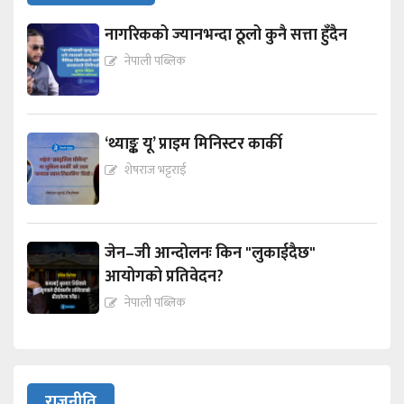
नागरिकको ज्यानभन्दा ठूलो कुनै सत्ता हुँदैन
नेपाली पब्लिक
‘थ्याङ्क यू’ प्राइम मिनिस्टर कार्की
शेषराज भट्टराई
जेन–जी आन्दोलनः किन "लुकाईदैछ"
आयोगको प्रतिवेदन?
नेपाली पब्लिक
राजनीति