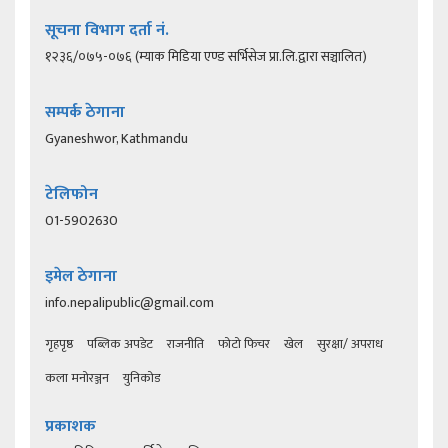
सूचना विभाग दर्ता नं.
१२३६/०७५-०७६ (म्याक मिडिया एण्ड सर्भिसेज प्रा.लि.द्वारा सञ्चालित)
सम्पर्क ठेगाना
Gyaneshwor, Kathmandu
टेलिफोन
01-5902630
इमेल ठेगाना
info.nepalipublic@gmail.com
गृहपृष्ठ
पब्लिक अपडेट
राजनीति
फोटो फिचर
खेल
सुरक्षा/ अपराध
कला मनोरञ्जन
युनिकोड
प्रकाशक