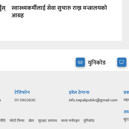
ुस्
स्वास्थ्यकर्मीलाई सेवा सुचारु राख्न मन्त्रालयको
आग्रह
युनिकोड
टेलिफोन
इमेल ठेगाना
प्
u
01-5902630
info.nepalipublic@gmail.com
म्या
अध्
सु
नीति
फोटो फिचर
खेल
सुरक्षा/ अपराध
कला मनोरञ्जन
युनिकोड