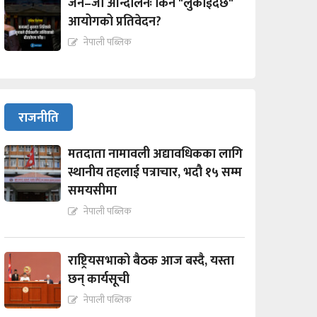
जेन–जी आन्दोलनः किन "लुकाईदैछ"
आयोगको प्रतिवेदन?
नेपाली पब्लिक
राजनीति
मतदाता नामावली अद्यावधिकका लागि
स्थानीय तहलाई पत्राचार, भदौ १५ सम्म
समयसीमा
नेपाली पब्लिक
राष्ट्रियसभाको बैठक आज बस्दै, यस्ता
छन् कार्यसूची
नेपाली पब्लिक