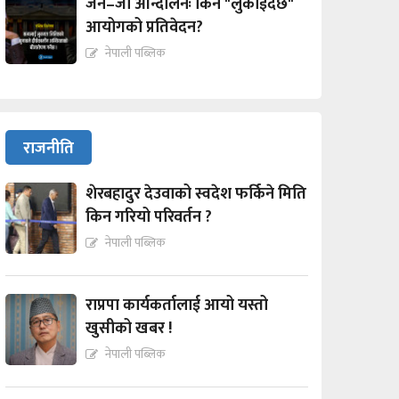
जेन–जी आन्दोलनः किन "लुकाईदैछ"
आयोगको प्रतिवेदन?
नेपाली पब्लिक
राजनीति
शेरबहादुर देउवाको स्वदेश फर्किने मिति
किन गरियो परिवर्तन ?
नेपाली पब्लिक
राप्रपा कार्यकर्तालाई आयो यस्तो
खुसीको खबर !
नेपाली पब्लिक