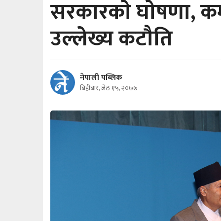
सरकारकाे घाेषणा, कर्
उल्लेख्य कटौति
नेपाली पब्लिक
बिहीबार, जेठ १५, २०७७