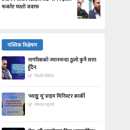
फर्काए यस्तो जवाफ
पब्लिक विश्लेषण
नागरिकको ज्यानभन्दा ठूलो कुनै सत्ता
हुँदैन
नेपाली पब्लिक
‘थ्याङ्क यू’ प्राइम मिनिस्टर कार्की
शेषराज भट्टराई