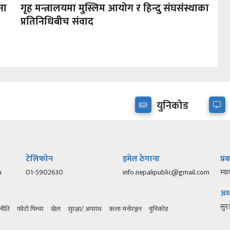
ना
गृह मन्त्रालयमा मुस्लिम आयोग र हिन्दु संघसंस्थाका
प्रतिनिधिबीच संवाद
युनिकोड
टेलिफोन
इमेल ठेगाना
प्
u
01-5902630
info.nepalipublic@gmail.com
म्या
अध्
सु
नीति
फोटो फिचर
खेल
सुरक्षा/ अपराध
कला मनोरञ्जन
युनिकोड