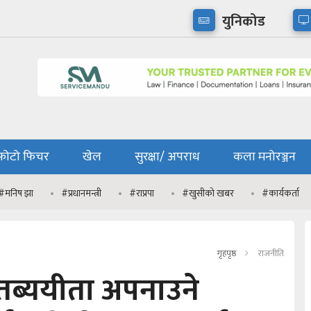
युनिकोड
फोटो फिचर
खेल
सुरक्षा/ अपराध
कला मनोरञ्जन
#मनिष झा
#प्रधानमन्त्री
#राप्रपा
#खुसीको खबर
#कार्यकर्ता
गृहपृष्ठ
राजनीति
तब्ययीता अपनाउने