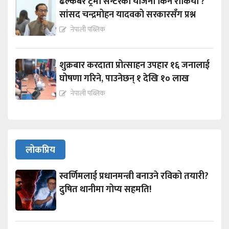
ढल्केबर ट्रमा सेन्टरको योजना किन रोकियो ?
सांसद चन्द्रमोहन यादवको सरकारसँग प्रश्न
नेपाली पब्लिक
शुक्रबार करदाता प्रोत्साहन उपहार १६ जनालाई
घोषणा गरिने, पाउनेछन् १ देखि १० लाख
नेपाली पब्लिक
लोकप्रिय
स्वर्णिमलाई प्रधानमन्त्री बनाउने रविको तयारी?
दुषित थानीमा गोप्य सहमति!