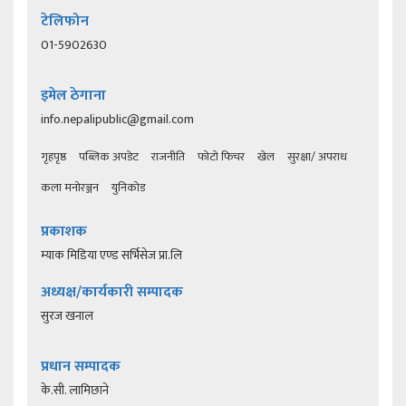
टेलिफोन
01-5902630
इमेल ठेगाना
info.nepalipublic@gmail.com
गृहपृष्ठ
पब्लिक अपडेट
राजनीति
फोटो फिचर
खेल
सुरक्षा/ अपराध
कला मनोरञ्जन
युनिकोड
प्रकाशक
म्याक मिडिया एण्ड सर्भिसेज प्रा.लि
अध्यक्ष/कार्यकारी सम्पादक
सुरज खनाल
प्रधान सम्पादक
के.सी. लामिछाने