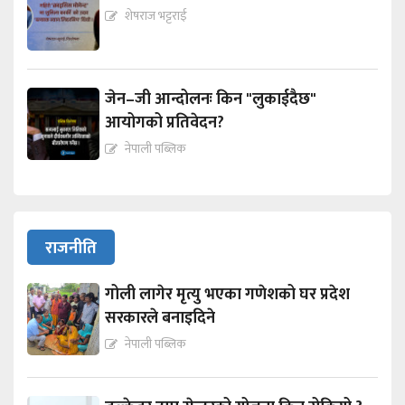
शेषराज भट्टराई
जेन–जी आन्दोलनः किन "लुकाईदैछ"
आयोगको प्रतिवेदन?
नेपाली पब्लिक
राजनीति
गोली लागेर मृत्यु भएका गणेशको घर प्रदेश
सरकारले बनाइदिने
नेपाली पब्लिक