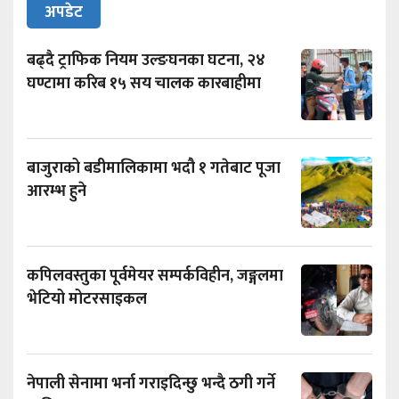
अपडेट
बढ्दै ट्राफिक नियम उल्ङघनका घटना, २४
घण्टामा करिब १५ सय चालक कारबाहीमा
बाजुराको बडीमालिकामा भदौ १ गतेबाट पूजा
आरम्भ हुने
कपिलवस्तुका पूर्वमेयर सम्पर्कविहीन, जङ्गलमा
भेटियो मोटरसाइकल
नेपाली सेनामा भर्ना गराइदिन्छु भन्दै ठगी गर्ने