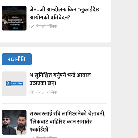
जेन–जी आन्दोलनः किन "लुकाईदैछ"
आयोगको प्रतिवेदन?
नेपाली पब्लिक
राजनीति
भ सुनिश्चित गर्नुपर्ने भन्दै आवाज
उठाएका छन्।
नेपाली पब्लिक
सरकारलाई रवि लामिछानेको चेतावनी,
‘लिकबाट बाहिरिए कान समातेर
फर्काउँछौं’