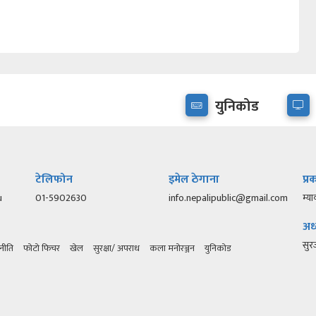
युनिकोड
टेलिफोन
इमेल ठेगाना
प्
u
01-5902630
info.nepalipublic@gmail.com
म्या
अध्
सु
नीति
फोटो फिचर
खेल
सुरक्षा/ अपराध
कला मनोरञ्जन
युनिकोड