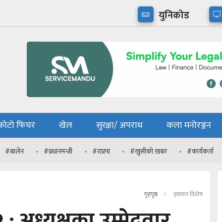
युनिकोड
फोटो फिचर
खेल
सुरक्षा/ अपराध
कला मनोरञ्जन
#बालेन
#प्रधानमन्त्री
#राप्रपा
#खुसीको खबर
#कार्यकर्ता
गृहपृष्ठ
इक्यान विशेष
: अध्यक्षका उम्मेदवार