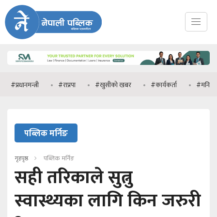
ानमन्त्री
#राप्रपा
#खुसीको खबर
#कार्यकर्ता
#मनिष झा
पब्लिक मर्निङ
गृहपृष्ठ
पब्लिक मर्निङ
सही तरिकाले सुत्नु
स्वास्थ्यका लागि किन जरुरी