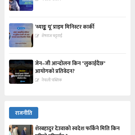
‘थ्याङ्क यू’ प्राइम मिनिस्टर कार्की
शेषराज भट्टराई
जेन–जी आन्दोलनः किन "लुकाईदैछ"
आयोगको प्रतिवेदन?
नेपाली पब्लिक
राजनीति
शेरबहादुर देउवाको स्वदेश फर्किने मिति किन