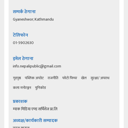
सम्पर्क ठेगाना
Gyaneshwor, Kathmandu
टेलिफोन
01-5902630
इमेल ठेगाना
info.nepalipublic@gmail.com
गृहपृष्ठ
पब्लिक अपडेट
राजनीति
फोटो फिचर
खेल
सुरक्षा/ अपराध
कला मनोरञ्जन
युनिकोड
प्रकाशक
म्याक मिडिया एण्ड सर्भिसेज प्रा.लि
अध्यक्ष/कार्यकारी सम्पादक