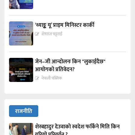
‘थ्याङ्क यू’ प्राइम मिनिस्टर कार्की
शेषराज भट्टराई
जेन–जी आन्दोलनः किन "लुकाईदैछ"
आयोगको प्रतिवेदन?
नेपाली पब्लिक
राजनीति
शेरबहादुर देउवाको स्वदेश फर्किने मिति किन
गरियो परिवर्तन ?