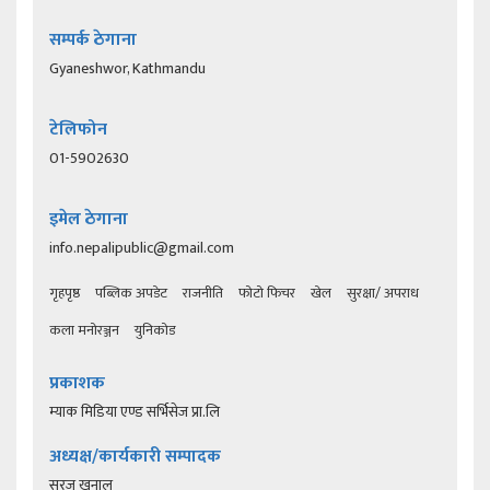
सम्पर्क ठेगाना
Gyaneshwor, Kathmandu
टेलिफोन
01-5902630
इमेल ठेगाना
info.nepalipublic@gmail.com
गृहपृष्ठ
पब्लिक अपडेट
राजनीति
फोटो फिचर
खेल
सुरक्षा/ अपराध
कला मनोरञ्जन
युनिकोड
प्रकाशक
म्याक मिडिया एण्ड सर्भिसेज प्रा.लि
अध्यक्ष/कार्यकारी सम्पादक
सुरज खनाल