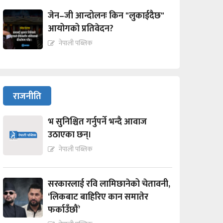
जेन–जी आन्दोलनः किन "लुकाईदैछ"
आयोगको प्रतिवेदन?
नेपाली पब्लिक
राजनीति
भ सुनिश्चित गर्नुपर्ने भन्दै आवाज
उठाएका छन्।
नेपाली पब्लिक
सरकारलाई रवि लामिछानेको चेतावनी,
‘लिकबाट बाहिरिए कान समातेर
फर्काउँछौं’