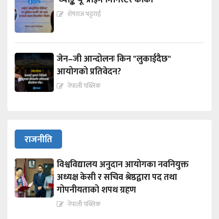
‘थ्याङ्क यू’ प्राइम मिनिस्टर कार्की
शेषराज भट्टराई
जेन–जी आन्दोलनः किन "लुकाईदैछ"
आयोगको प्रतिवेदन?
नेपाली पब्लिक
राजनीति
विश्वविद्यालय अनुदान आयोगका नवनियुक्त
अध्यक्ष केसी र सचिव श्रेष्ठद्वारा पद तथा
गोपनीयताको शपथ ग्रहण
नेपाली पब्लिक