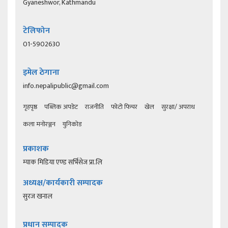
Gyaneshwor, Kathmandu
टेलिफोन
01-5902630
इमेल ठेगाना
info.nepalipublic@gmail.com
गृहपृष्ठ
पब्लिक अपडेट
राजनीति
फोटो फिचर
खेल
सुरक्षा/ अपराध
कला मनोरञ्जन
युनिकोड
प्रकाशक
म्याक मिडिया एण्ड सर्भिसेज प्रा.लि
अध्यक्ष/कार्यकारी सम्पादक
सुरज खनाल
प्रधान सम्पादक