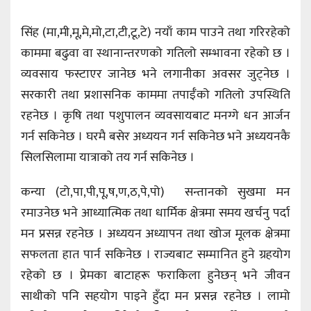
सिंह (मा,मी,मू,मे,मो,टा,टी,टू,टे) नयाँ काम पाउने तथा गरिरहेको
काममा बढुवा वा स्थानान्तरणको गतिलो सम्भावना रहेको छ ।
व्यवसाय फस्टाएर जानेछ भने लगानीका अवसर जुट्नेछ ।
सरकारी तथा प्रशासनिक काममा तपाईँको गतिलो उपस्थिति
रहनेछ । कृषि तथा पशुपालन व्यवसायबाट मनग्गे धन आर्जन
गर्न सकिनेछ । घरमै बसेर अध्ययन गर्न सकिनेछ भने अध्ययनकै
सिलसिलामा यात्राको तय गर्न सकिनेछ ।
कन्या (टो,पा,पी,पू,ष,ण,ठ,पे,पो) सन्तानको सुखमा मन
रमाउनेछ भने आध्यात्मिक तथा धार्मिक क्षेत्रमा समय खर्चनु पर्दा
मन प्रसन्न रहनेछ । अध्ययन अध्यापन तथा खोज मूलक क्षेत्रमा
सफलता हात पार्न सकिनेछ । राज्यबाट सम्मानित हुने ग्रहयोग
रहेको छ । प्रेमका बाटाहरू फराकिला हुनेछन् भने जीवन
साथीको पनि सहयोग पाइने हुँदा मन प्रसन्न रहनेछ । लामो