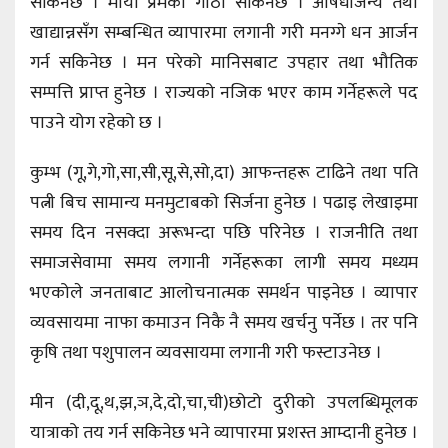
सकिनेछ । माया प्रेमको गाँठो सकिनेछ । औषधीजन्य तथा
खाद्यान्नसँग सम्बन्धित व्यापारमा लगानी गरी मनग्गे धन आर्जन
गर्न सकिनेछ । मन परेको मानिसबाट उपहार तथा भौतिक
सम्पत्ति प्राप्त हुनेछ । राज्यको नजिक भएर काम गर्नेहरूले पद
पाउने योग रहेको छ ।
कुम्भ (गू,गे,गो,सा,सी,सू,से,सो,दा) आफन्तहरू टाढिने तथा पति
पत्नी बिच सामान्य मनमुटाबको सिर्जना हुनेछ । पढाइ लेखाइमा
समय दिन नसक्दा अरूभन्दा पछि परिनेछ । राजनीति तथा
समाजसेवामा समय लगानी गर्नेहरूका लागी समय मध्यम
भएकोले जनताबाट आलोचनात्मक समर्थन पाइनेछ । व्यापार
व्यवसायमा नाफा कमाउन निकै नै समय खर्चनु पर्नेछ । तर पनि
कृषि तथा पशुपालन व्यवसायमा लगानी गरी फस्टाउनेछ ।
मीन (दी,दू,थ,झ,ञ,दे,दो,चा,ची)छोटो दुरीको उपलब्धिमूलक
यात्राको तय गर्न सकिनेछ भने व्यापारमा प्रशस्त आम्दानी हुनेछ ।