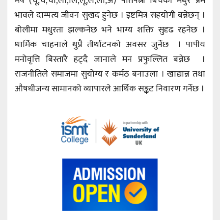
मेष (चू,चे,चो,ला,लि,लू,ले,लो,अ) पतिपत्नी बिचको मधुर प्रेम
भावले दाम्पत्य जीवन सुखद हुनेछ । इष्टमित्र सहयोगी बन्नेछन् ।
बोलीमा मधुरता झल्कनेछ भने भाग्य शक्ति सुदृढ रहनेछ ।
धार्मिक चाहनाले थुप्रै तीर्थाटनको अवसर जुर्नेछ । पापीय
मनोवृत्ति बिस्तारै हट्दै जानाले मन प्रफुल्लित बन्नेछ ।
राजनीतिले समाजमा सुयोग्य र कर्मठ बनाउला । खाद्यान्न तथा
औषधीजन्य सामानको व्यापारले आर्थिक सङ्कट निवारण गर्नेछ ।