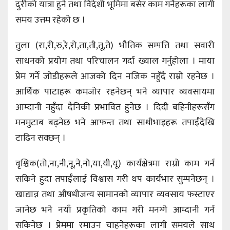
दुरीको यात्रा हुने तथा विदेशी भूमिमा बसेर काम गर्नेहरूका लागी
समय उत्तम रहेको छ ।
तुला (रा,री,रु,रे,रो,ता,ती,तू,ते) भौतिक सम्पत्ति तथा सवारी
साधनको प्रयोग तथा परिचालन गर्दा ख्याल गर्नुहोला । माया
प्रेम गर्ने जोडीहरूले आजको दिन नजिक नहुँदै राम्रो रहनेछ ।
आर्थिक पाटाहरू कमजोर रहनेछन् भने व्यापार व्यवसायमा
आम्दानी नहुँदा दैनिकी प्रभावित हुनेछ । दिदी बहिनीहरूसँग
मनमुटाब बढ्नेछ भने आफन्त तथा साथीभाइहरू तपाईँदेखि
टाढिन सक्छन् ।
वृश्चिक(तो,ना,नी,नू,ने,नो,या,यी,यू) कार्यक्षेत्रमा राम्रो काम गर्न
सकिने हुदा तपाईँलाई विश्वास गरी थप कार्यभार सुम्पनेछन् ।
खाद्यान्न तथा औषधीजन्य सामानको व्यापार व्यवसाय फस्टाएर
जानेछ भने नयाँ प्रकृतिको काम गरी मनग्गे आम्दानी गर्न
सकिनेछ । प्रेममा रमाउन चाहनेहरूका लागी समयले साथ