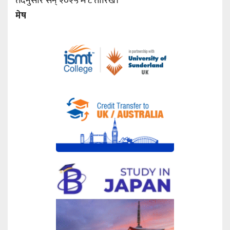
तदनुसार सन् २०२५ मे ८ तारिख।
मेष