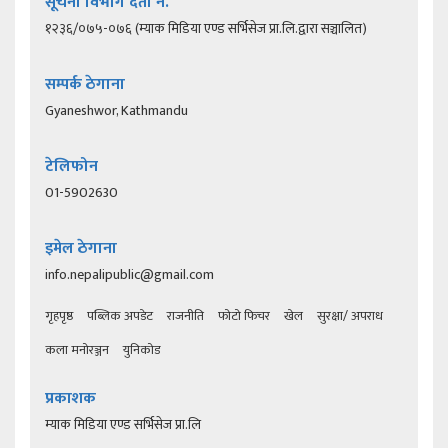
सूचना विभाग दर्ता नं.
१२३६/०७५-०७६ (म्याक मिडिया एण्ड सर्भिसेज प्रा.लि.द्वारा सञ्चालित)
सम्पर्क ठेगाना
Gyaneshwor, Kathmandu
टेलिफोन
01-5902630
इमेल ठेगाना
info.nepalipublic@gmail.com
गृहपृष्ठ
पब्लिक अपडेट
राजनीति
फोटो फिचर
खेल
सुरक्षा/ अपराध
कला मनोरञ्जन
युनिकोड
प्रकाशक
म्याक मिडिया एण्ड सर्भिसेज प्रा.लि