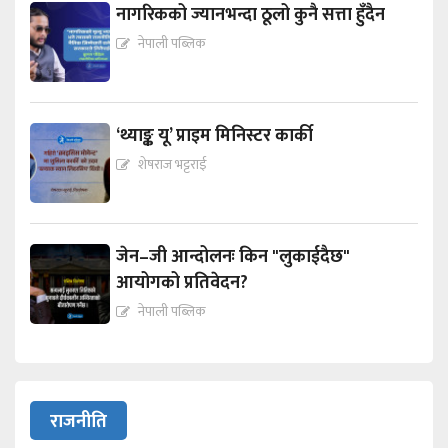
नागरिकको ज्यानभन्दा ठूलो कुनै सत्ता हुँदैन
नेपाली पब्लिक
‘थ्याङ्क यू’ प्राइम मिनिस्टर कार्की
शेषराज भट्टराई
जेन–जी आन्दोलनः किन "लुकाईदैछ"
आयोगको प्रतिवेदन?
नेपाली पब्लिक
राजनीति