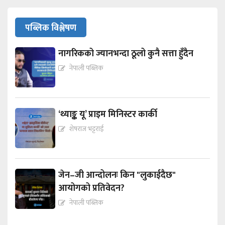
पब्लिक विश्लेषण
नागरिकको ज्यानभन्दा ठूलो कुनै सत्ता हुँदैन
नेपाली पब्लिक
‘थ्याङ्क यू’ प्राइम मिनिस्टर कार्की
शेषराज भट्टराई
जेन–जी आन्दोलनः किन "लुकाईदैछ"
आयोगको प्रतिवेदन?
नेपाली पब्लिक