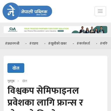
नमन्त्री
#राप्रपा
#खुसीको खबर
#कार्यकर्ता
#मनिष झा
खेल
गृहपृष्ठ
खेल
विश्वकप सेमिफाइनल
प्रवेशका लागि फ्रान्स र