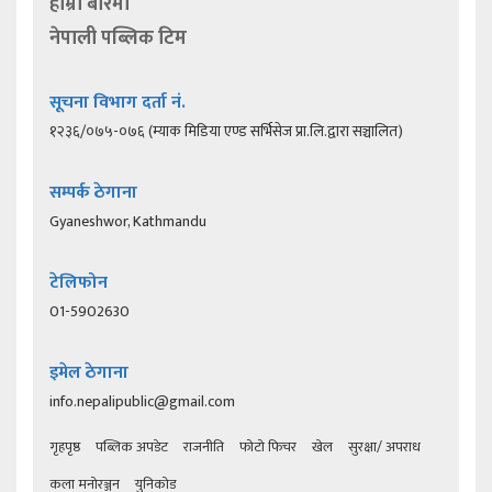
हाम्रो बारेमा
नेपाली पब्लिक टिम
सूचना विभाग दर्ता नं.
१२३६/०७५-०७६ (म्याक मिडिया एण्ड सर्भिसेज प्रा.लि.द्वारा सञ्चालित)
सम्पर्क ठेगाना
Gyaneshwor, Kathmandu
टेलिफोन
01-5902630
इमेल ठेगाना
info.nepalipublic@gmail.com
गृहपृष्ठ
पब्लिक अपडेट
राजनीति
फोटो फिचर
खेल
सुरक्षा/ अपराध
कला मनोरञ्जन
युनिकोड