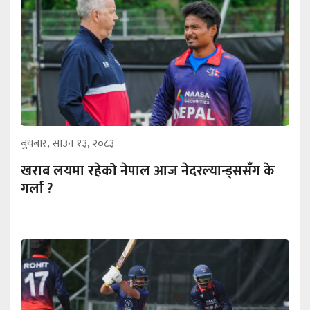
बुधबार, साउन १३, २०८३
खराब लयमा रहेको नेपाल आज नेदरल्यान्ड्ससँग के
गर्ला ?