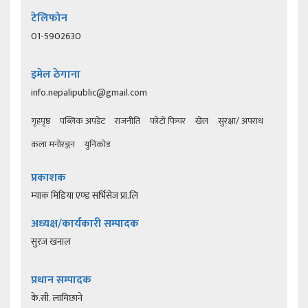
टेलिफोन
01-5902630
इमेल ठेगाना
info.nepalipublic@gmail.com
गृहपृष्ठ
पब्लिक अपडेट
राजनीति
फोटो फिचर
खेल
सुरक्षा/ अपराध
कला मनोरञ्जन
युनिकोड
प्रकाशक
म्याक मिडिया एण्ड सर्भिसेज प्रा.लि
अध्यक्ष/कार्यकारी सम्पादक
सुरज खनाल
प्रधान सम्पादक
के.सी. लामिछाने