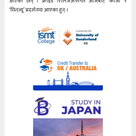
आएका छन् । फ्राइडे रिलिजअन्तर्गत आजबाट ‘काजी’ र
‘मितज्यू’ प्रदर्शनमा आएका हुन् ।