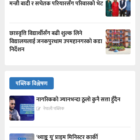
मन्त्री बादी र सचेतक परियारसँग परिवारको भेट
छात्रवृत्ति विद्यार्थीसँग बढी शुल्क लिने
विद्यालयलाई जनकपुरधाम उपमहानगरको कडा
निर्देशन
पब्लिक विश्लेषण
नागरिकको ज्यानभन्दा ठूलो कुनै सत्ता हुँदैन
नेपाली पब्लिक
‘थ्याङ्क यू’ प्राइम मिनिस्टर कार्की