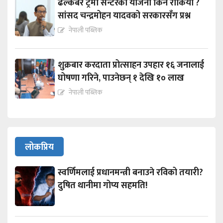
ढल्केबर ट्रमा सेन्टरको योजना किन रोकियो ?
सांसद चन्द्रमोहन यादवको सरकारसँग प्रश्न
नेपाली पब्लिक
शुक्रबार करदाता प्रोत्साहन उपहार १६ जनालाई
घोषणा गरिने, पाउनेछन् १ देखि १० लाख
नेपाली पब्लिक
लोकप्रिय
स्वर्णिमलाई प्रधानमन्त्री बनाउने रविको तयारी?
दुषित थानीमा गोप्य सहमति!