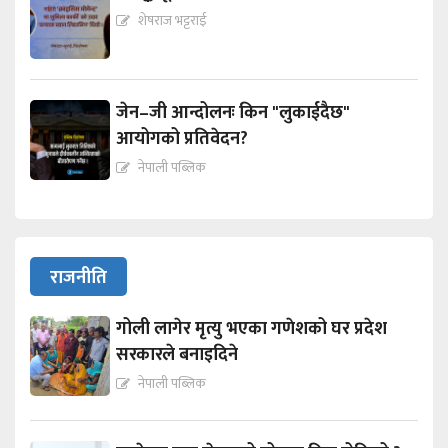
शेषराज भट्टराई
जेन–जी आन्दोलनः किन "लुकाईदैछ"
आयोगको प्रतिवेदन?
नेपाली पब्लिक
राजनीति
गोली लागेर मृत्यु भएका गणेशको घर प्रदेश
सरकारले बनाइदिने
नेपाली पब्लिक