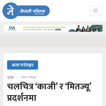
कला मनोरञ्जन
गृहपृष्ठ
कला मनोरञ्जन
चलचित्र ‘काजी’ र ‘मितज्यू’
प्रदर्शनमा