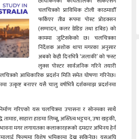
छायांकनको कार्यतालिका सकिएसँगै
चलचित्रको प्राविधिक टोली काठमाडौँ
फर्किएर तीव्र रूपमा पोस्ट प्रोडक्सन
(सम्पादन, कलर ग्रेडिङ तथा डबिङ) को
काममा जुटिसकेको छ। चलचित्रका
निर्देशक अशोक थापा मगरका अनुसार
अबको केही दिनभित्रै ‘जलाकी’ को फस्ट
लुक्स पोस्टर सार्वजनिक गरिने तयारी
चलचित्रको आधिकारिक प्रदर्शन मिति समेत घोषणा गरिनेछ।
ा उत्कृष्ट बनाएर यसै चालु वर्षभित्रै दर्शकमाझ प्रदर्शनमा
ई निर्माण गरिएको यस चलचित्रमा उपासना र सोनमका साथै
ुद्धि तामाङ, साहारा हाङमा लिम्बू, अस्तित्व भट्टचन, उषा खड्की,
ा र भावना मगर लगायतका कलाकारहरूको दमदार अभिनय हेर्न
ामालाई फिल्ममा विशेष भूमिकामा देख्न सकिनेछ। यसअघि