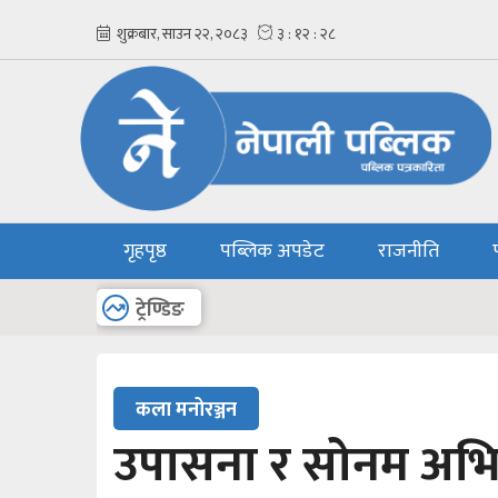
गृहपृष्ठ
पब्लिक अपडेट
राजनीति
अन्य
ट्रेण्डिङ
कला मनोरञ्जन
उपासना र सोनम अभि