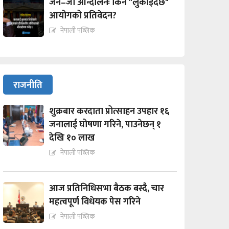
जेन–जी आन्दोलनः किन "लुकाईदैछ"
आयोगको प्रतिवेदन?
नेपाली पब्लिक
राजनीति
शुक्रबार करदाता प्रोत्साहन उपहार १६
जनालाई घोषणा गरिने, पाउनेछन् १
देखि १० लाख
नेपाली पब्लिक
आज प्रतिनिधिसभा बैठक बस्दै, चार
महत्वपूर्ण विधेयक पेस गरिने
नेपाली पब्लिक