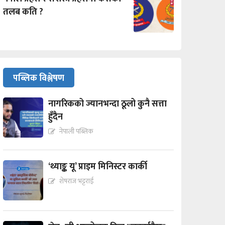
तलब कति ?
पब्लिक विश्लेषण
नागरिकको ज्यानभन्दा ठूलो कुनै सत्ता
हुँदैन
नेपाली पब्लिक
‘थ्याङ्क यू’ प्राइम मिनिस्टर कार्की
शेषराज भट्टराई