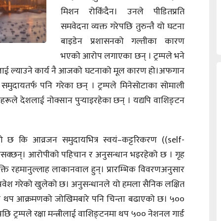
मिशन रोकिँदैन। उनले पीडितप्रति
समवेदना व्यक्त गरेपछि तुरुन्तै यो घटना
बाइडेन प्रशासनको गल्तीका कारण
भएको आरोप लगाएका छन् । ट्रम्पले भने
लाई ल्याउने कार्य नै आजको घटनाको मूल कारण हो।अफगान
्य समुदायतर्फ पनि गरेका छन् । ट्रम्पले मिनेसोटाका सोमाली
ीहरूले देशलाई नोक्सान पुर्‍याइरहेका छन् । यद्यपि वाशिङ्टन
 छ कि आव्रजन समुदायभित्र स्वयं–कट्टरिकरण ((self-
नसक्छन्। आरोपीको पहिचान र अनुसन्धान भइरहेको छ । गृह
यक्ति रहमानुल्लाह लाकानवाल हुन्। प्रारम्भिक विवरणअनुसार
रवेश गरेको खुलेको छ। अनुसन्धानले यो हमला सैनिक लक्षित
ा थप आक्रमणको जोखिमबारे पनि चिन्ता बढाएको छ। ५००
पछि ट्रम्पले रक्षा मन्त्रीलाई वाशिङ्टनमा थप ५०० नेशनल गार्ड