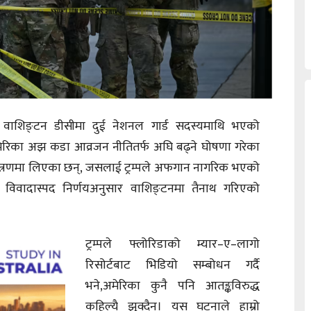
्पले वाशिङ्टन डीसीमा दुई नेशनल गार्ड सदस्यमाथि भएको
अमेरिका अझ कडा आव्रजन नीतितर्फ अघि बढ्ने घोषणा गरेका
न्त्रणमा लिएका छन्, जसलाई ट्रम्पले अफगान नागरिक भएको
को विवादास्पद निर्णयअनुसार वाशिङ्टनमा तैनाथ गरिएको
ट्रम्पले फ्लोरिडाको म्यार–ए–लागो
रिसोर्टबाट भिडियो सम्बोधन गर्दै
भने,अमेरिका कुनै पनि आतङ्कविरुद्ध
कहिल्यै झुक्दैन। यस घटनाले हाम्रो