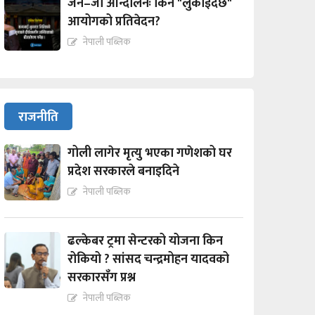
जेन–जी आन्दोलनः किन "लुकाईदैछ"
आयोगको प्रतिवेदन?
नेपाली पब्लिक
राजनीति
गोली लागेर मृत्यु भएका गणेशको घर
प्रदेश सरकारले बनाइदिने
नेपाली पब्लिक
ढल्केबर ट्रमा सेन्टरको योजना किन
रोकियो ? सांसद चन्द्रमोहन यादवको
सरकारसँग प्रश्न
नेपाली पब्लिक