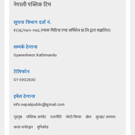
नेपाली पब्लिक टिम
सूचना विभाग दर्ता नं.
१२३६/०७५-०७६ (म्याक मिडिया एण्ड सर्भिसेज प्रा.लि.द्वारा सञ्चालित)
सम्पर्क ठेगाना
Gyaneshwor, Kathmandu
टेलिफोन
01-5902630
इमेल ठेगाना
info.nepalipublic@gmail.com
गृहपृष्ठ
पब्लिक अपडेट
राजनीति
फोटो फिचर
खेल
सुरक्षा/ अपराध
कला मनोरञ्जन
युनिकोड