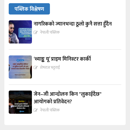
पब्लिक विश्लेषण
नागरिकको ज्यानभन्दा ठूलो कुनै सत्ता हुँदैन
नेपाली पब्लिक
‘थ्याङ्क यू’ प्राइम मिनिस्टर कार्की
शेषराज भट्टराई
जेन–जी आन्दोलनः किन "लुकाईदैछ"
आयोगको प्रतिवेदन?
नेपाली पब्लिक