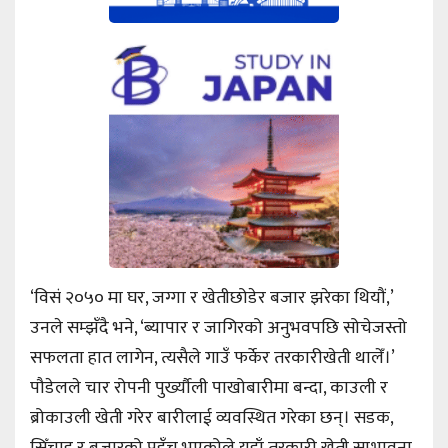
‘विसं २०५० मा घर, जग्गा र खेतीछोडेर बजार झरेका थियौं,’
उनले सम्झँदै भने, ‘ब्यापार र जागिरको अनुभवपछि सोचेजस्तो
सफलता हात लागेन, त्यसैले गाउँ फर्केर तरकारीखेती थालेँ।’
पौडेलले चार रोपनी पुर्ख्यौली पाखोबारीमा बन्दा, काउली र
ब्रोकाउली खेती गरेर बारीलाई व्यवस्थित गरेका छन्। सडक,
सिँचाइ र बजारको पहुँच भएकोले यहाँ तरकारी खेती सम्भावना