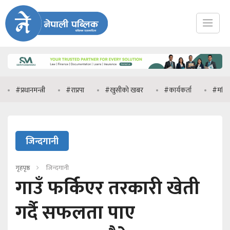
धानमन्त्री
#राप्रपा
#खुसीको खबर
#कार्यकर्ता
#मनिष झा
जिन्दगानी
गृहपृष्ठ
जिन्दगानी
गाउँ फर्किएर तरकारी खेती
गर्दै सफलता पाए