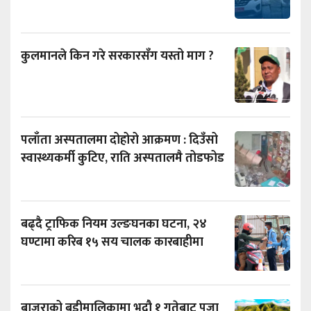
कुलमानले किन गरे सरकारसँग यस्तो माग ?
पलाँता अस्पतालमा दोहोरो आक्रमण : दिउँसो
स्वास्थ्यकर्मी कुटिए, राति अस्पतालमै तोडफोड
बढ्दै ट्राफिक नियम उल्ङघनका घटना, २४
घण्टामा करिब १५ सय चालक कारबाहीमा
बाजुराको बडीमालिकामा भदौ १ गतेबाट पूजा