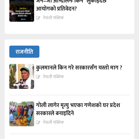
जेन–जी आन्दोलनः किन "लुकाईदैछ"
आयोगको प्रतिवेदन?
नेपाली पब्लिक
राजनीति
कुलमानले किन गरे सरकारसँग यस्तो माग ?
नेपाली पब्लिक
गोली लागेर मृत्यु भएका गणेशको घर प्रदेश
सरकारले बनाइदिने
नेपाली पब्लिक