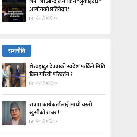
जेन–जी आन्दोलनः किन "लुकाईदैछ"
आयोगको प्रतिवेदन?
नेपाली पब्लिक
राजनीति
शेरबहादुर देउवाको स्वदेश फर्किने मिति
किन गरियो परिवर्तन ?
नेपाली पब्लिक
राप्रपा कार्यकर्तालाई आयो यस्तो
खुसीको खबर !
नेपाली पब्लिक