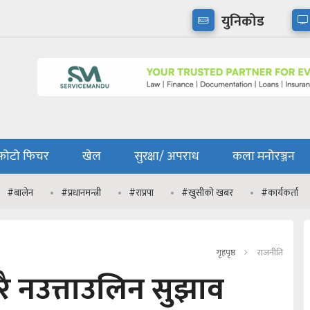
युनिकोड
फोटो फिचर
खेल
सुरक्षा/ अपराध
कला मनोरञ्जन
#बालेन
#प्रधानमन्त्री
#राप्रपा
#खुसीको खबर
#कार्यकर्ता
गृहपृष्ठ
राजनीति
धेरै नउत्ताउलिन सुझाव