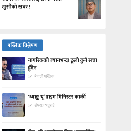
खुसीको खबर !
पब्लिक विश्लेषण
नागरिकको ज्यानभन्दा ठूलो कुनै सत्ता
हुँदैन
नेपाली पब्लिक
‘थ्याङ्क यू’ प्राइम मिनिस्टर कार्की
शेषराज भट्टराई