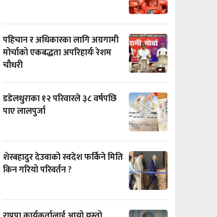
पहिचान र अधिकारका लागि अग्रगामी
मोर्चाको एकबद्धता अपरिहार्यः रेशम
चौधरी
डडेलधुराका १२ परिवारले ३८ वर्षपछि
पाए लालपुर्जा
शेरबहादुर देउवाको स्वदेश फर्किने मिति
किन गरियो परिवर्तन ?
राप्रपा कार्यकर्तालाई आयो यस्तो