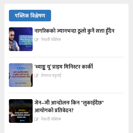
पब्लिक विश्लेषण
नागरिकको ज्यानभन्दा ठूलो कुनै सत्ता हुँदैन
नेपाली पब्लिक
‘थ्याङ्क यू’ प्राइम मिनिस्टर कार्की
शेषराज भट्टराई
जेन–जी आन्दोलनः किन "लुकाईदैछ"
आयोगको प्रतिवेदन?
नेपाली पब्लिक