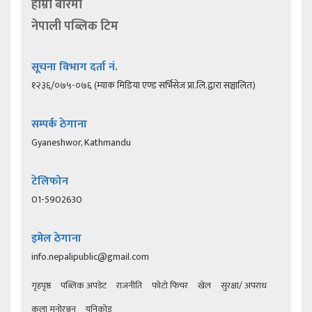
हाम्रो बारेमा
नेपाली पब्लिक टिम
सूचना विभाग दर्ता नं.
१२३६/०७५-०७६ (म्याक मिडिया एण्ड सर्भिसेज प्रा.लि.द्वारा सञ्चालित)
सम्पर्क ठेगाना
Gyaneshwor, Kathmandu
टेलिफोन
01-5902630
इमेल ठेगाना
info.nepalipublic@gmail.com
गृहपृष्ठ
पब्लिक अपडेट
राजनीति
फोटो फिचर
खेल
सुरक्षा/ अपराध
कला मनोरञ्जन
युनिकोड