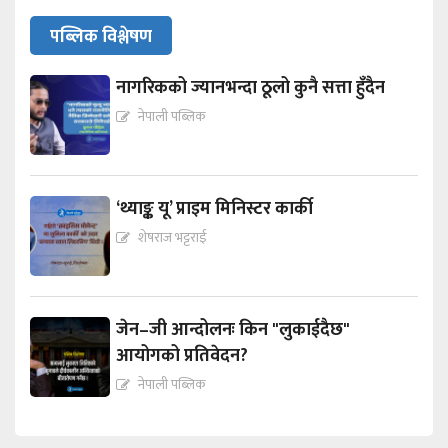
पब्लिक विश्लेषण
नागरिकको ज्यानभन्दा ठूलो कुनै सत्ता हुँदैन
नेपाली पब्लिक
‘थ्याङ्क यू’ प्राइम मिनिस्टर कार्की
शेषराज भट्टराई
जेन–जी आन्दोलनः किन "लुकाईदैछ"
आयोगको प्रतिवेदन?
नेपाली पब्लिक