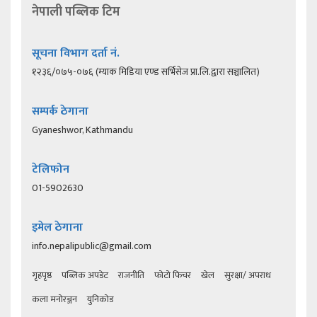
नेपाली पब्लिक टिम
सूचना विभाग दर्ता नं.
१२३६/०७५-०७६ (म्याक मिडिया एण्ड सर्भिसेज प्रा.लि.द्वारा सञ्चालित)
सम्पर्क ठेगाना
Gyaneshwor, Kathmandu
टेलिफोन
01-5902630
इमेल ठेगाना
info.nepalipublic@gmail.com
गृहपृष्ठ
पब्लिक अपडेट
राजनीति
फोटो फिचर
खेल
सुरक्षा/ अपराध
कला मनोरञ्जन
युनिकोड