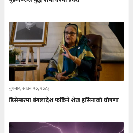
युक्रेन–रुस युद्ध पाँचौं वर्षमा प्रवेश
बुधबार, साउन २०, २०८३
डिसेम्बरमा बंगलादेश फर्किने शेख हसिनाको घोषणा