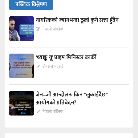
पब्लिक विश्लेषण
नागरिकको ज्यानभन्दा ठूलो कुनै सत्ता हुँदैन
नेपाली पब्लिक
‘थ्याङ्क यू’ प्राइम मिनिस्टर कार्की
शेषराज भट्टराई
जेन–जी आन्दोलनः किन "लुकाईदैछ"
आयोगको प्रतिवेदन?
नेपाली पब्लिक