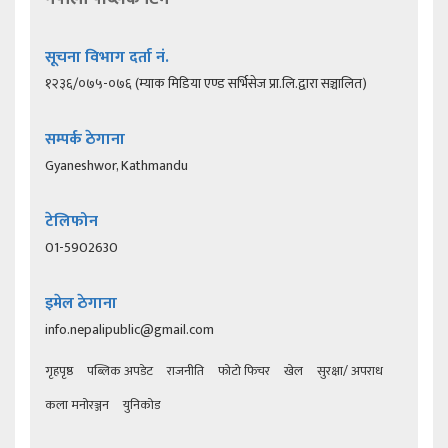
सूचना विभाग दर्ता नं.
१२३६/०७५-०७६ (म्याक मिडिया एण्ड सर्भिसेज प्रा.लि.द्वारा सञ्चालित)
सम्पर्क ठेगाना
Gyaneshwor, Kathmandu
टेलिफोन
01-5902630
इमेल ठेगाना
info.nepalipublic@gmail.com
गृहपृष्ठ
पब्लिक अपडेट
राजनीति
फोटो फिचर
खेल
सुरक्षा/ अपराध
कला मनोरञ्जन
युनिकोड