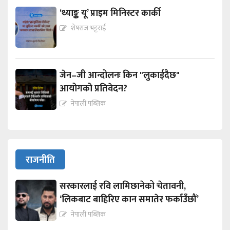
‘थ्याङ्क यू’ प्राइम मिनिस्टर कार्की
शेषराज भट्टराई
जेन–जी आन्दोलनः किन "लुकाईदैछ"
आयोगको प्रतिवेदन?
नेपाली पब्लिक
राजनीति
सरकारलाई रवि लामिछानेको चेतावनी,
‘लिकबाट बाहिरिए कान समातेर फर्काउँछौं’
नेपाली पब्लिक