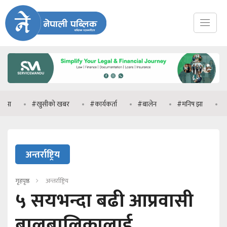
#खुसीको खबर
#कार्यकर्ता
#बालेन
#मनिष झा
#प्रधानमन्त्र
अन्तर्राष्ट्रिय
गृहपृष्ठ
अन्तर्राष्ट्रिय
५ सयभन्दा बढी आप्रवासी
बालबालिकालाई