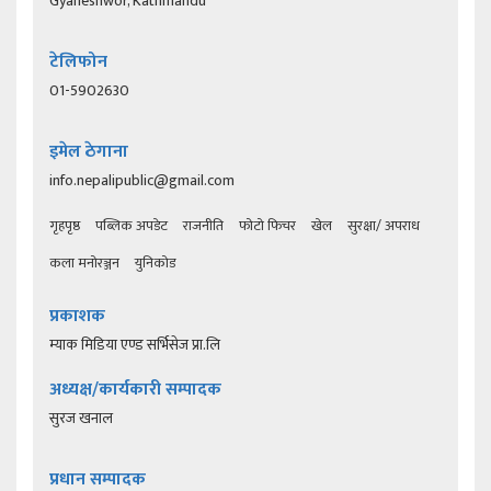
Gyaneshwor, Kathmandu
टेलिफोन
01-5902630
इमेल ठेगाना
info.nepalipublic@gmail.com
गृहपृष्ठ
पब्लिक अपडेट
राजनीति
फोटो फिचर
खेल
सुरक्षा/ अपराध
कला मनोरञ्जन
युनिकोड
प्रकाशक
म्याक मिडिया एण्ड सर्भिसेज प्रा.लि
अध्यक्ष/कार्यकारी सम्पादक
सुरज खनाल
प्रधान सम्पादक