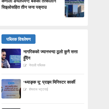
कर्णाली डेभलपमेन्ट बैंकका तत्कालीन
सिइओसहित तीन जना पक्राउ
पब्लिक विश्लेषण
नागरिकको ज्यानभन्दा ठूलो कुनै सत्ता
हुँदैन
नेपाली पब्लिक
‘थ्याङ्क यू’ प्राइम मिनिस्टर कार्की
शेषराज भट्टराई