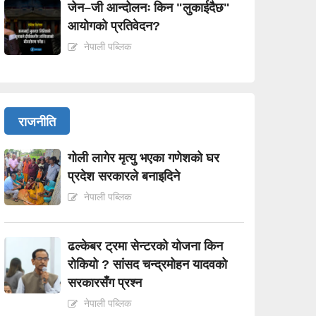
जेन–जी आन्दोलनः किन "लुकाईदैछ"
आयोगको प्रतिवेदन?
नेपाली पब्लिक
राजनीति
गोली लागेर मृत्यु भएका गणेशको घर
प्रदेश सरकारले बनाइदिने
नेपाली पब्लिक
ढल्केबर ट्रमा सेन्टरको योजना किन
रोकियो ? सांसद चन्द्रमोहन यादवको
सरकारसँग प्रश्न
नेपाली पब्लिक