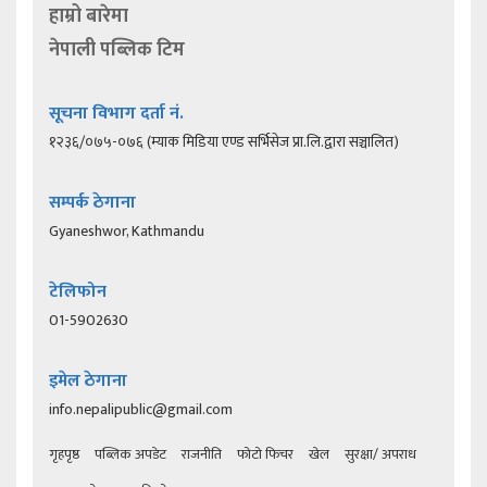
हाम्रो बारेमा
नेपाली पब्लिक टिम
सूचना विभाग दर्ता नं.
१२३६/०७५-०७६ (म्याक मिडिया एण्ड सर्भिसेज प्रा.लि.द्वारा सञ्चालित)
सम्पर्क ठेगाना
Gyaneshwor, Kathmandu
टेलिफोन
01-5902630
इमेल ठेगाना
info.nepalipublic@gmail.com
गृहपृष्ठ
पब्लिक अपडेट
राजनीति
फोटो फिचर
खेल
सुरक्षा/ अपराध