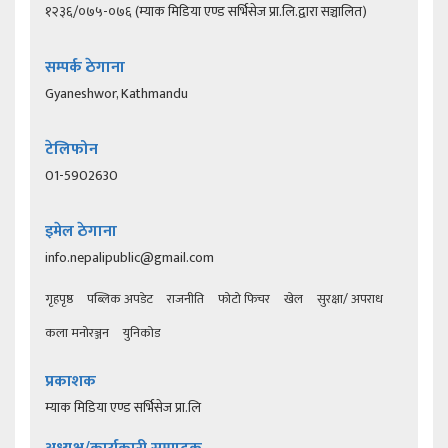
१२३६/०७५-०७६ (म्याक मिडिया एण्ड सर्भिसेज प्रा.लि.द्वारा सञ्चालित)
सम्पर्क ठेगाना
Gyaneshwor, Kathmandu
टेलिफोन
01-5902630
इमेल ठेगाना
info.nepalipublic@gmail.com
गृहपृष्ठ
पब्लिक अपडेट
राजनीति
फोटो फिचर
खेल
सुरक्षा/ अपराध
कला मनोरञ्जन
युनिकोड
प्रकाशक
म्याक मिडिया एण्ड सर्भिसेज प्रा.लि