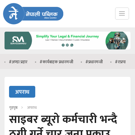
्डा प्रहार
#कार्यबाहक प्रधानमन्त्री
#प्रधानमन्त्री
#राप्रपा
#मनिष
अपराध
गृहपृष्ठ
अपराध
साइबर ब्यूरो कर्मचारी भन्दै
ठगी गर्ने चार जना पक्राउ