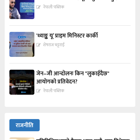
नेपाली पब्लिक
‘थ्याङ्क यू’ प्राइम मिनिस्टर कार्की
शेषराज भट्टराई
जेन–जी आन्दोलनः किन "लुकाईदैछ"
आयोगको प्रतिवेदन?
नेपाली पब्लिक
राजनीति