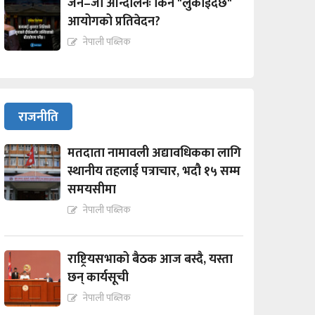
जेन–जी आन्दोलनः किन "लुकाईदैछ"
आयोगको प्रतिवेदन?
नेपाली पब्लिक
राजनीति
मतदाता नामावली अद्यावधिकका लागि
स्थानीय तहलाई पत्राचार, भदौ १५ सम्म
समयसीमा
नेपाली पब्लिक
राष्ट्रियसभाको बैठक आज बस्दै, यस्ता
छन् कार्यसूची
नेपाली पब्लिक