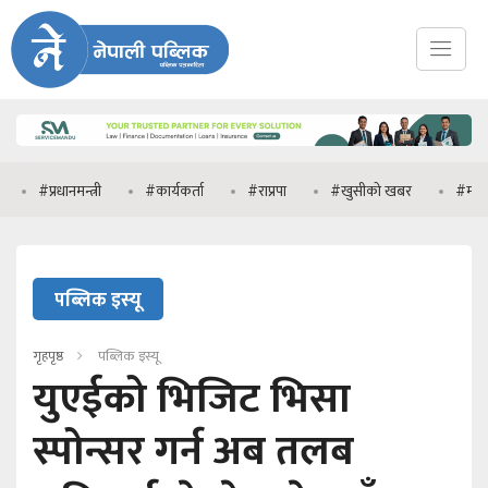
रधानमन्त्री
#कार्यकर्ता
#राप्रपा
#खुसीको खबर
#मनिष झा
पब्लिक इस्यू
गृहपृष्ठ
पब्लिक इस्यू
युएईको भिजिट भिसा
स्पोन्सर गर्न अब तलब