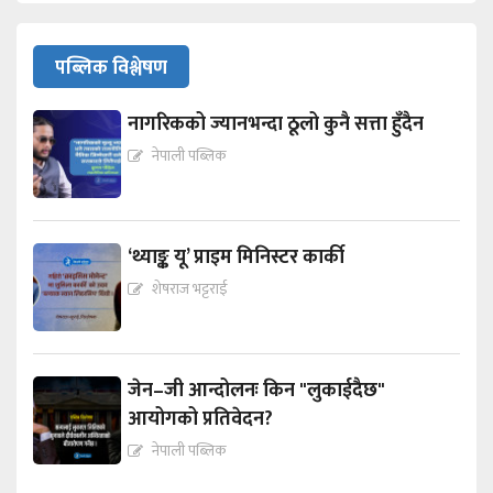
पब्लिक विश्लेषण
नागरिकको ज्यानभन्दा ठूलो कुनै सत्ता हुँदैन
नेपाली पब्लिक
‘थ्याङ्क यू’ प्राइम मिनिस्टर कार्की
शेषराज भट्टराई
जेन–जी आन्दोलनः किन "लुकाईदैछ"
आयोगको प्रतिवेदन?
नेपाली पब्लिक