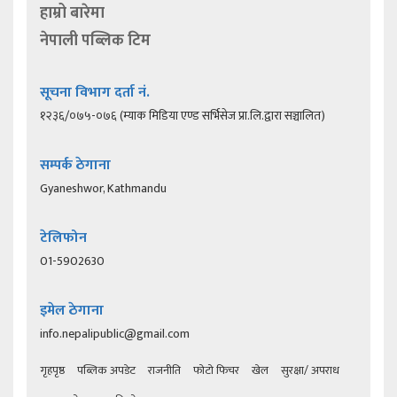
हाम्रो बारेमा
नेपाली पब्लिक टिम
सूचना विभाग दर्ता नं.
१२३६/०७५-०७६ (म्याक मिडिया एण्ड सर्भिसेज प्रा.लि.द्वारा सञ्चालित)
सम्पर्क ठेगाना
Gyaneshwor, Kathmandu
टेलिफोन
01-5902630
इमेल ठेगाना
info.nepalipublic@gmail.com
गृहपृष्ठ
पब्लिक अपडेट
राजनीति
फोटो फिचर
खेल
सुरक्षा/ अपराध