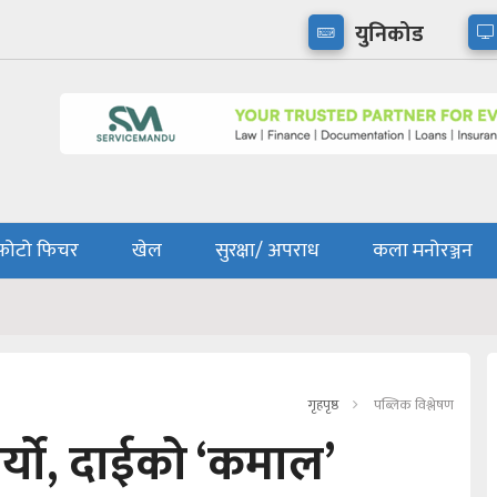
युनिकोड
फोटो फिचर
खेल
सुरक्षा/ अपराध
कला मनोरञ्जन
गृहपृष्ठ
पब्लिक विश्लेषण
झर्यो, दाईको ‘कमाल’