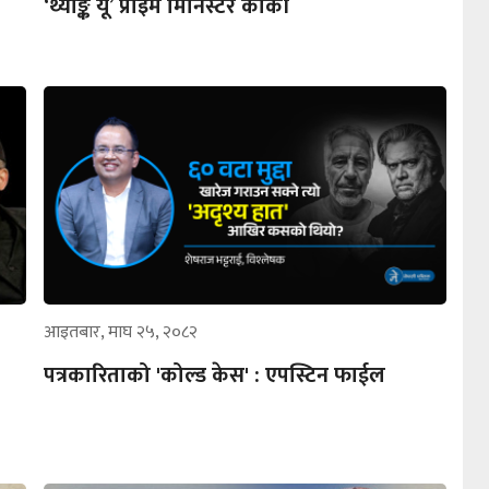
‘थ्याङ्क यू’ प्राइम मिनिस्टर कार्की
आइतबार, माघ २५, २०८२
पत्रकारिताको 'कोल्ड केस' : एपस्टिन फाईल