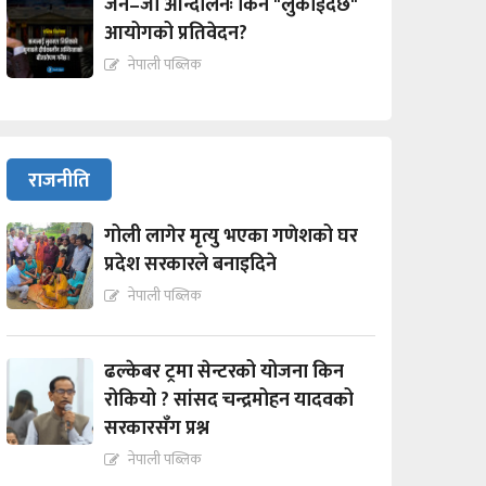
जेन–जी आन्दोलनः किन "लुकाईदैछ"
आयोगको प्रतिवेदन?
नेपाली पब्लिक
राजनीति
गोली लागेर मृत्यु भएका गणेशको घर
प्रदेश सरकारले बनाइदिने
नेपाली पब्लिक
ढल्केबर ट्रमा सेन्टरको योजना किन
रोकियो ? सांसद चन्द्रमोहन यादवको
सरकारसँग प्रश्न
नेपाली पब्लिक