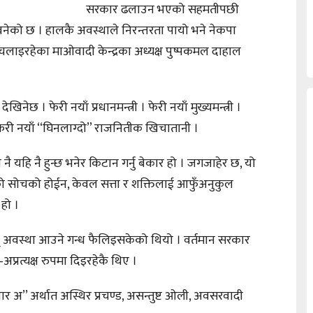
सरकार ढलाउन भएको सहमतीपछी
 बनेको छ । हालकै अवस्थाले निरन्तरता पायो भने नेकपा
कार चलाइरहेका माओवादी केन्द्रका अध्यक्ष पुष्पकमल दाहाल
िनेछ । फेरी नयाँ प्रधानमन्त्री । फेरी नयाँ मुख्यमन्त्री ।
ेरी नयाँ ‘‘घिनलाग्दो’’ राजनितीक खिचातानी ।
े नै यहि नै हुन्छ भनेर किटान गर्नु बेकार हो । जगजाहेर छ, यो
ुको सोचको होईन, केवल सत्ता र शक्तिलाई आफुँअनुकुल
हो ।
ृ अवस्था आउने गन्ध फैलिइसकेको थियो । वर्तमान सरकार
्ष–अप्रत्यक्ष रुपमा दिइरहेकै थिए ।
चार अ’’ अर्थात अस्थिर प्रचण्ड, असन्तुष्ट ओली, अवसरवादी