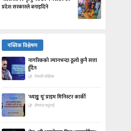
प्रदेश सरकारले बनाइदिने
पब्लिक विश्लेषण
नागरिकको ज्यानभन्दा ठूलो कुनै सत्ता
हुँदैन
नेपाली पब्लिक
‘थ्याङ्क यू’ प्राइम मिनिस्टर कार्की
शेषराज भट्टराई