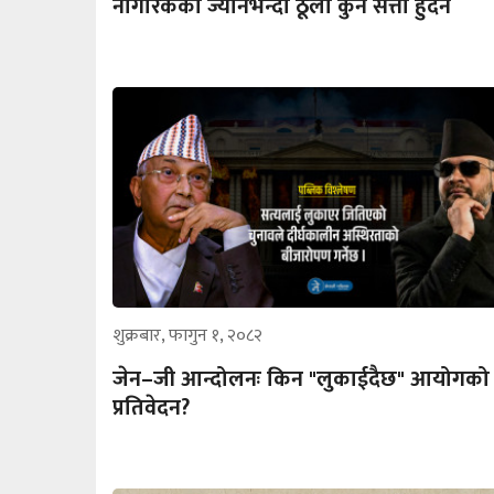
नागरिकको ज्यानभन्दा ठूलो कुनै सत्ता हुँदैन
शुक्रबार, फागुन १, २०८२
जेन–जी आन्दोलनः किन "लुकाईदैछ" आयोगको
प्रतिवेदन?