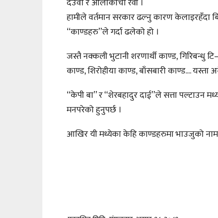
देउवा र आलाकाँचा रवी ।
हामीले वर्तमान सरकार ढल्नु कारण केलाइरहँदा बिर
‘‘काण्डहरु’’ले गर्दा ढलेको हो ।
जस्तै नक्कली भुटानी शरणार्थी काण्ड, गिरिबन्धु टि
काण्ड, शिरोहीया काण्ड, बाँसबारी काण्ड.... यस्ता 
‘‘केपी बा’’ र ‘‘शेरबहादुर दाई’’ले सत्ता पल्टाउ
मनपरेको हुनुपर्छ ।
आखिर यी मध्येका केहि काण्डहरुमा भाउजुको ना