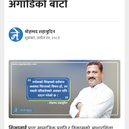
अगाडिको बाटो
मोहम्मद शहाबुदिन
शुक्रबार, असोज ११, २०८१
शिक्षालाई
प्रायः सामाजिक प्रगति र विकासको आधारशिला