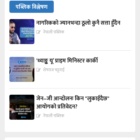
पब्लिक विश्लेषण
नागरिकको ज्यानभन्दा ठूलो कुनै सत्ता हुँदैन
नेपाली पब्लिक
‘थ्याङ्क यू’ प्राइम मिनिस्टर कार्की
शेषराज भट्टराई
जेन–जी आन्दोलनः किन "लुकाईदैछ"
आयोगको प्रतिवेदन?
नेपाली पब्लिक