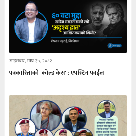
आइतबार, माघ २५, २०८२
पत्रकारिताको 'कोल्ड केस' : एपस्टिन फाईल