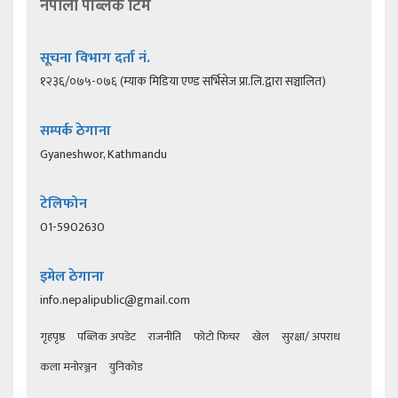
नेपाली पब्लिक टिम
सूचना विभाग दर्ता नं.
१२३६/०७५-०७६ (म्याक मिडिया एण्ड सर्भिसेज प्रा.लि.द्वारा सञ्चालित)
सम्पर्क ठेगाना
Gyaneshwor, Kathmandu
टेलिफोन
01-5902630
इमेल ठेगाना
info.nepalipublic@gmail.com
गृहपृष्ठ
पब्लिक अपडेट
राजनीति
फोटो फिचर
खेल
सुरक्षा/ अपराध
कला मनोरञ्जन
युनिकोड