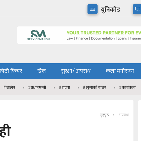
युनिकोड
फोटो फिचर
खेल
सुरक्षा/ अपराध
कला मनोरञ्जन
#बालेन
#प्रधानमन्त्री
#राप्रपा
#खुसीको खबर
#कार्यकर्ता
गृहपृष्ठ
अपराध
ही