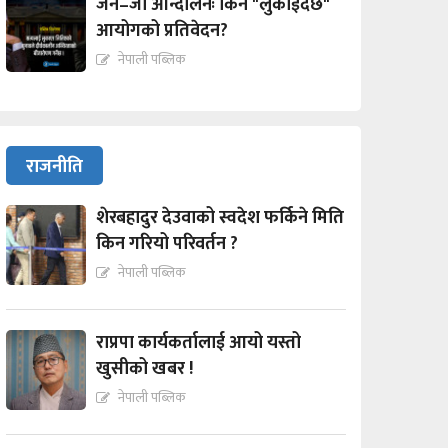
जेन–जी आन्दोलनः किन "लुकाईदैछ"
आयोगको प्रतिवेदन?
नेपाली पब्लिक
राजनीति
शेरबहादुर देउवाको स्वदेश फर्किने मिति
किन गरियो परिवर्तन ?
नेपाली पब्लिक
राप्रपा कार्यकर्तालाई आयो यस्तो
खुसीको खबर !
नेपाली पब्लिक