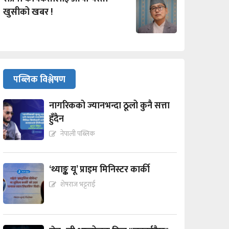
खुसीको खबर !
पब्लिक विश्लेषण
नागरिकको ज्यानभन्दा ठूलो कुनै सत्ता
हुँदैन
नेपाली पब्लिक
‘थ्याङ्क यू’ प्राइम मिनिस्टर कार्की
शेषराज भट्टराई