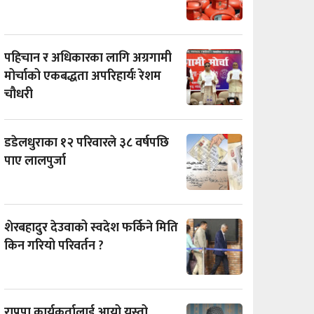
पहिचान र अधिकारका लागि अग्रगामी
मोर्चाको एकबद्धता अपरिहार्यः रेशम
चौधरी
डडेलधुराका १२ परिवारले ३८ वर्षपछि
पाए लालपुर्जा
शेरबहादुर देउवाको स्वदेश फर्किने मिति
किन गरियो परिवर्तन ?
राप्रपा कार्यकर्तालाई आयो यस्तो