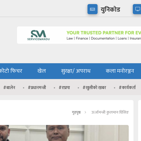
युनिकोड
फोटो फिचर
खेल
सुरक्षा/ अपराध
कला मनोरञ्जन
#बालेन
#प्रधानमन्त्री
#राप्रपा
#खुसीको खबर
#कार्यकर्ता
गृहपृष्ठ
ऊर्जामन्त्री कुलमान घिसिङ