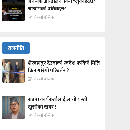
जेन–जी आन्दोलनः किन "लुकाईदैछ"
आयोगको प्रतिवेदन?
नेपाली पब्लिक
राजनीति
शेरबहादुर देउवाको स्वदेश फर्किने मिति
किन गरियो परिवर्तन ?
नेपाली पब्लिक
राप्रपा कार्यकर्तालाई आयो यस्तो
खुसीको खबर !
नेपाली पब्लिक