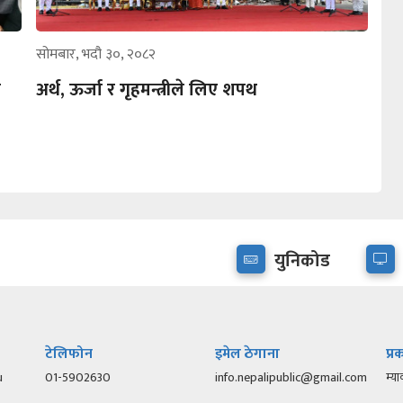
सोमबार, भदौ ३०, २०८२
ो
अर्थ, ऊर्जा र गृहमन्त्रीले लिए शपथ
युनिकोड
टेलिफोन
इमेल ठेगाना
प्
u
01-5902630
info.nepalipublic@gmail.com
म्या