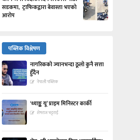
सडकमा, ट्राफिकद्वारा बेवास्ता भएको
आरोप
पब्लिक विश्लेषण
नागरिकको ज्यानभन्दा ठूलो कुनै सत्ता
हुँदैन
नेपाली पब्लिक
‘थ्याङ्क यू’ प्राइम मिनिस्टर कार्की
शेषराज भट्टराई