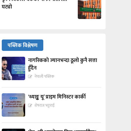
घट्यो
पब्लिक विश्लेषण
नागरिकको ज्यानभन्दा ठूलो कुनै सत्ता
हुँदैन
नेपाली पब्लिक
‘थ्याङ्क यू’ प्राइम मिनिस्टर कार्की
शेषराज भट्टराई