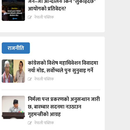
जेन–जी आन्दोलनः किन "लुकाईदैछ"
आयोगको प्रतिवेदन?
नेपाली पब्लिक
राजनीति
कांग्रेसको विशेष महाधिवेशन विवादमा
नयाँ मोड, सर्वोच्चले पुनः सुनुवाइ गर्ने
नेपाली पब्लिक
निर्मला पन्त प्रकरणको अनुसन्धान जारी
छ, बारम्बार सदनमा नउठाउन
गृहमन्त्रीको आग्रह
नेपाली पब्लिक