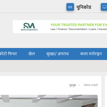
युनिकोड
फोटो फिचर
खेल
सुरक्षा/ अपराध
कला मनोरञ्जन
गृहपृष्ठ
नेकपा एमाले