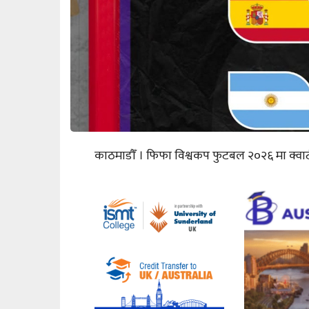
काठमाडौँ । फिफा विश्वकप फुटबल २०२६ मा क्व