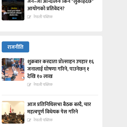
जेन–जी आन्दोलनः किन "लुकाईदैछ"
आयोगको प्रतिवेदन?
नेपाली पब्लिक
राजनीति
शुक्रबार करदाता प्रोत्साहन उपहार १६
जनालाई घोषणा गरिने, पाउनेछन् १
देखि १० लाख
नेपाली पब्लिक
आज प्रतिनिधिसभा बैठक बस्दै, चार
महत्वपूर्ण विधेयक पेस गरिने
नेपाली पब्लिक