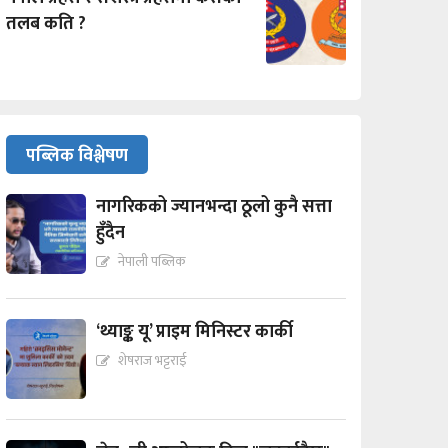
तलब कति ?
पब्लिक विश्लेषण
नागरिकको ज्यानभन्दा ठूलो कुनै सत्ता
हुँदैन
नेपाली पब्लिक
‘थ्याङ्क यू’ प्राइम मिनिस्टर कार्की
शेषराज भट्टराई