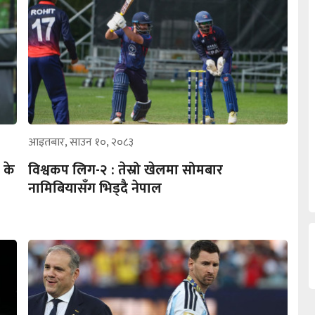
आइतबार, साउन १०, २०८३
 के
विश्वकप लिग-२ : तेस्रो खेलमा सोमबार
नामिबियासँग भिड्दै नेपाल