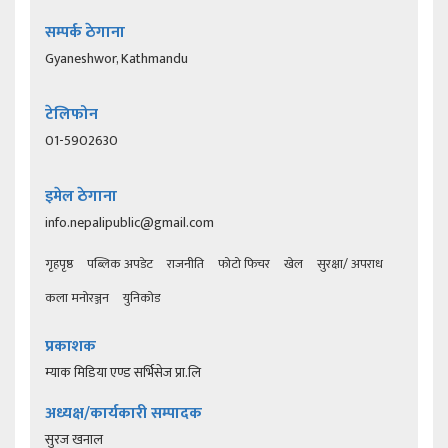
सम्पर्क ठेगाना
Gyaneshwor, Kathmandu
टेलिफोन
01-5902630
इमेल ठेगाना
info.nepalipublic@gmail.com
गृहपृष्ठ
पब्लिक अपडेट
राजनीति
फोटो फिचर
खेल
सुरक्षा/ अपराध
कला मनोरञ्जन
युनिकोड
प्रकाशक
म्याक मिडिया एण्ड सर्भिसेज प्रा.लि
अध्यक्ष/कार्यकारी सम्पादक
सुरज खनाल