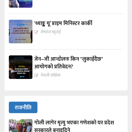
‘थ्याङ्क यू’ प्राइम मिनिस्टर कार्की
शेषराज भट्टराई
जेन–जी आन्दोलनः किन "लुकाईदैछ"
आयोगको प्रतिवेदन?
नेपाली पब्लिक
राजनीति
गोली लागेर मृत्यु भएका गणेशको घर प्रदेश
सरकारले बनाइदिने