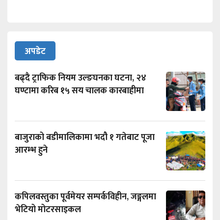
अपडेट
बढ्दै ट्राफिक नियम उल्ङघनका घटना, २४
घण्टामा करिब १५ सय चालक कारबाहीमा
बाजुराको बडीमालिकामा भदौ १ गतेबाट पूजा
आरम्भ हुने
कपिलवस्तुका पूर्वमेयर सम्पर्कविहीन, जङ्गलमा
भेटियो मोटरसाइकल