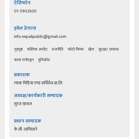
टेलिफोन
01-5902630
इमेल ठेगाना
info.nepalipublic@gmail.com
गृहपृष्ठ
पब्लिक अपडेट
राजनीति
फोटो फिचर
खेल
सुरक्षा/ अपराध
कला मनोरञ्जन
युनिकोड
प्रकाशक
म्याक मिडिया एण्ड सर्भिसेज प्रा.लि
अध्यक्ष/कार्यकारी सम्पादक
सुरज खनाल
प्रधान सम्पादक
के.सी. लामिछाने