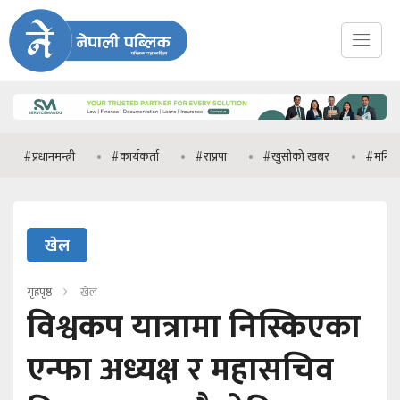
धानमन्त्री
#कार्यकर्ता
#राप्रपा
#खुसीको खबर
#मनिष झा
खेल
गृहपृष्ठ
खेल
विश्वकप यात्रामा निस्किएका
एन्फा अध्यक्ष र महासचिव